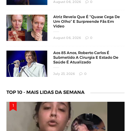
August 06, 2026
0
Atriz Revela Que É “Quase Cega De
Um Olho” E Surpreende Fãs Em
Vídeo
August 06, 2026
0
Aos 85 Anos, Roberto Carlos É
Submetido A Cirurgia E Estado De
Saúde É Atualizado
July 23, 2026
0
TOP 10 - MAIS LIDAS DA SEMANA