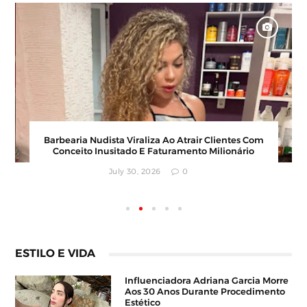
Karyna Shuliak Pode Herdar Até US$ 100 Milhões
Da Fortuna De Jeffrey Epstein, Apontam
Documentos Dos EUA
July 29, 2026
0
ESTILO E VIDA
Influenciadora Adriana Garcia Morre
Aos 30 Anos Durante Procedimento
Estético