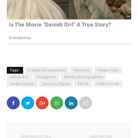
Tags :
Criador De Conteúdo
Famosos
Felipe Yslan
Influencer
Instagram
Milhão De Seguidores
Redes Sociais
Sucesso Digital
TikTok
Vídeos Virais
PREVIOUS ARTICLE
NEXT ARTICLE