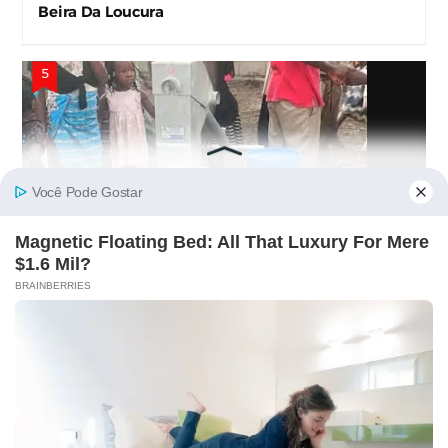
Beira Da Loucura
População da Beira Recusa Água de Furo Ofertado
por Albino Forquilha – “Não Precisamos!”