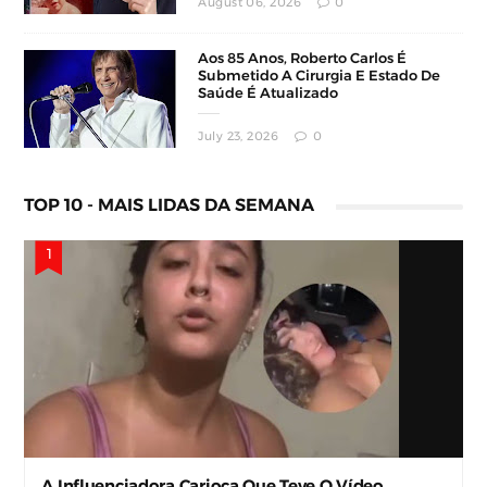
August 06, 2026
0
Aos 85 Anos, Roberto Carlos É
Submetido A Cirurgia E Estado De
Saúde É Atualizado
July 23, 2026
0
TOP 10 - MAIS LIDAS DA SEMANA
A Influenciadora Carioca Que Teve O Vídeo