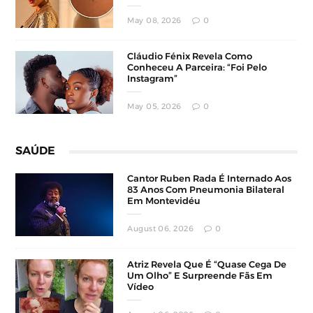
May 08, 2026
0
Cláudio Fénix Revela Como
Conheceu A Parceira: “Foi Pelo
Instagram”
May 05, 2026
0
SAÚDE
Cantor Ruben Rada É Internado Aos
83 Anos Com Pneumonia Bilateral
Em Montevidéu
August 06, 2026
0
Atriz Revela Que É “Quase Cega De
Um Olho” E Surpreende Fãs Em
Vídeo