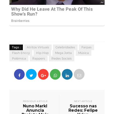
Tags :
Atritos Virtuais
Celebridades
Farpas
Flash Enccy
Hip Hop
Mega Jotta
Música
Polémica
Rappers
Redes Sociais
PREVIOUS ARTICLE
NEXT ARTICLE
Nuno Markl
Sucesso nas
Anuncia
Redes: Felipe