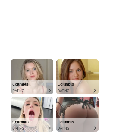
Columbus
Columbus
DATING
DATING
Columbus
Columbus
DATING
DATING