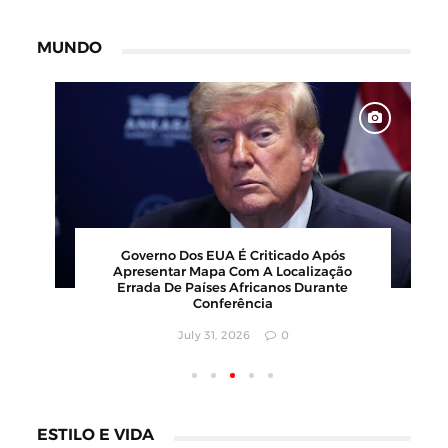
MUNDO
Barbearia Nudista Viraliza Ao Atrair
Clientes Com Conceito Inusitado E
Faturamento Milionário
July 30, 2026
0
ESTILO E VIDA