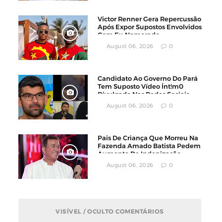
Victor Renner Gera Repercussão
Após Expor Supostos Envolvidos
Com Ex-Namorado
August 06, 2026
0
Candidato Ao Governo Do Pará
Tem Suposto Vídeo Ínt!m0
Divulgado Nas Redes Sociais
August 06, 2026
0
Pais De Criança Que Morreu Na
Fazenda Amado Batista Pedem
Aumento De Indenização
August 06, 2026
0
VISÍVEL / OCULTO COMENTÁRIOS