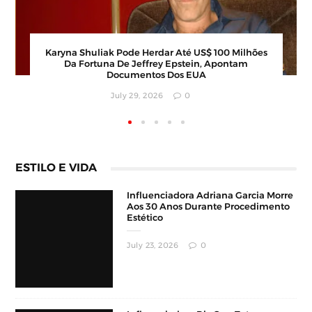
Calor Extremo Na Coreia Do Sul Faz 16 Mortes
Com Temperaturas Próximas Dos 42ºC
August 04, 2026
0
ESTILO E VIDA
Influenciadora Adriana Garcia Morre
Aos 30 Anos Durante Procedimento
Estético
July 23, 2026
0
Influenciadora Diz Que Tatuagem
De Cannabis Afastou Homens
Conservadores