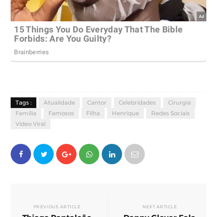
Tags :
Atualidade
Cantor
Celebridades
Cirurgia
Família
Famosos
Filha
Henrique
Redes Sociais
Vídeo Viral
PREVIOUS ARTICLE
NEXT ARTICLE