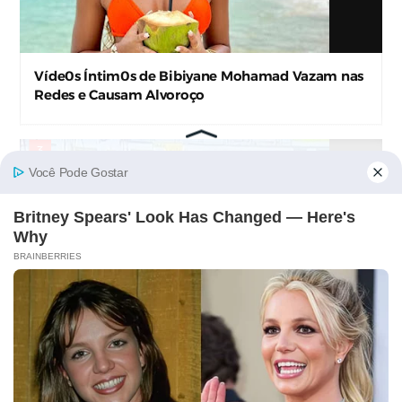
Kathy Valencia E A Roupa E Descuido Da
Jornalista Que Estão A Levar A Internet À Loucura
Cuca Roseta Mostra-se Abençoada E Fãs Vão À