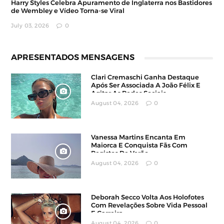
Harry Styles Celebra Apuramento de Inglaterra nos Bastidores
de Wembley e Vídeo Torna-se Viral
July 03, 2026
0
APRESENTADOS MENSAGENS
Clari Cremaschi Ganha Destaque
Após Ser Associada A João Félix E
Agitar As Redes Sociais
August 04, 2026
0
Vanessa Martins Encanta Em
Maiorca E Conquista Fãs Com
Registos De Verão
August 04, 2026
0
Deborah Secco Volta Aos Holofotes
Com Revelações Sobre Vida Pessoal
E Carreira
August 04, 2026
0