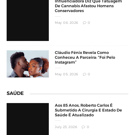
May 08, 2026
0
Cláudio Fénix Revela Como
Conheceu A Parceira: “Foi Pelo
Instagram”
May 05, 2026
0
SAÚDE
Aos 85 Anos, Roberto Carlos É
Submetido A Cirurgia E Estado De
Saúde É Atualizado
July 23, 2026
0
Bilionário Afirma Ter Criado O
Próprio “Clone” Em Laboratório Para
Pesquisas Sobre Longevidade