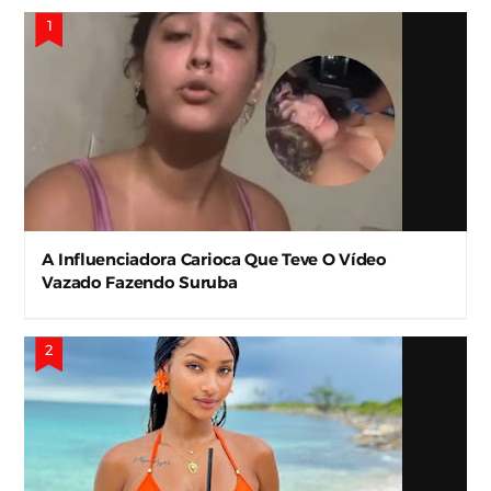
Vazado Fazendo Suruba
Víde0s Íntim0s de Bibiyane Mohamad Vazam nas
Redes e Causam Alvoroço