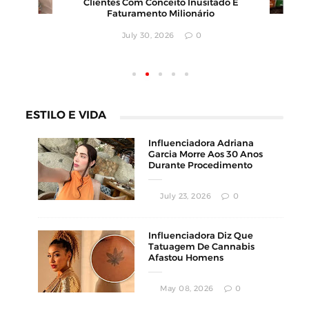
,
Clientes Com Conceito Inusitado E
Faturamento Milionário
July 30, 2026
0
ESTILO E VIDA
Influenciadora Adriana
Garcia Morre Aos 30 Anos
Durante Procedimento
Estético
July 23, 2026
0
Influenciadora Diz Que
Tatuagem De Cannabis
Afastou Homens
Conservadores
May 08, 2026
0