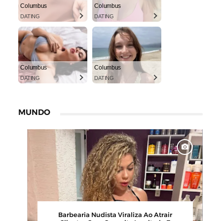
Columbus
Columbus
DATING
DATING
Columbus
Columbus
DATING
DATING
MUNDO
00
Barbearia Nudista Viraliza Ao Atrair