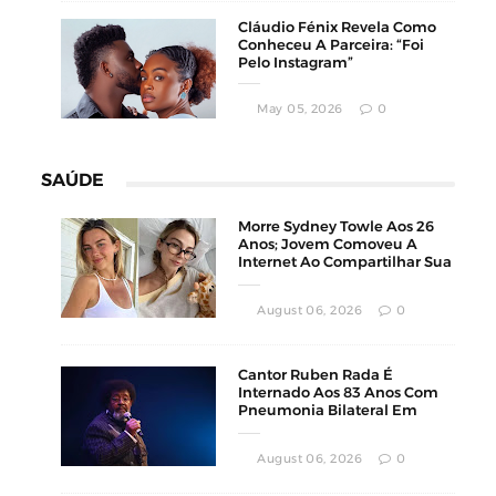
Cláudio Fénix Revela Como
Conheceu A Parceira: “Foi
Pelo Instagram”
May 05, 2026
0
SAÚDE
Morre Sydney Towle Aos 26
Anos; Jovem Comoveu A
Internet Ao Compartilhar Sua
Luta Contra O Câncer
August 06, 2026
0
Cantor Ruben Rada É
Internado Aos 83 Anos Com
Pneumonia Bilateral Em
Montevidéu
August 06, 2026
0