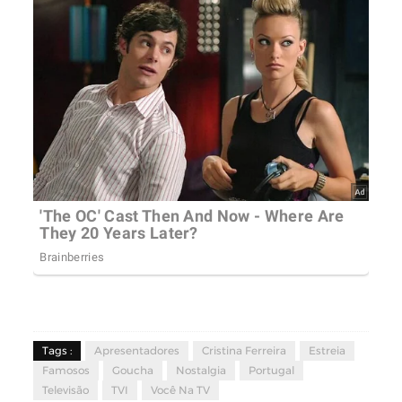
Tags :
Apresentadores
Cristina Ferreira
Estreia
Famosos
Goucha
Nostalgia
Portugal
Televisão
TVI
Você Na TV