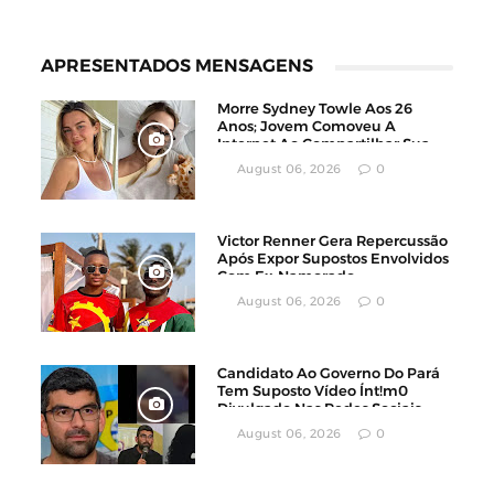
APRESENTADOS MENSAGENS
Morre Sydney Towle Aos 26
Anos; Jovem Comoveu A
Internet Ao Compartilhar Sua
Luta Contra O Câncer
August 06, 2026
0
Victor Renner Gera Repercussão
Após Expor Supostos Envolvidos
Com Ex-Namorado
August 06, 2026
0
Candidato Ao Governo Do Pará
Tem Suposto Vídeo Ínt!m0
Divulgado Nas Redes Sociais
August 06, 2026
0