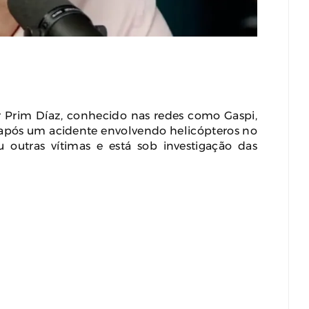
remo Na Coreia Do Sul
Karyna Shuliak Pode Herdar Até
tes Com Temperaturas
US$ 100 Milhões Da Fortuna De
ximas Dos 42ºC
Jeffrey Epstein, Apontam
Documentos Dos EUA
st 04, 2026
0
July 29, 2026
0
 Prim Díaz, conhecido nas redes como Gaspi,
 após um acidente envolvendo helicópteros no
outras vítimas e está sob investigação das