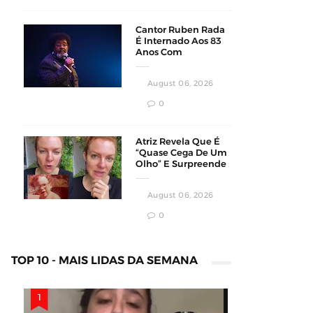
Cantor Ruben Rada
É Internado Aos 83
Anos Com
Pneumonia Bilateral
Em Montevidéu
August 06, 2026
0
Atriz Revela Que É
“Quase Cega De Um
Olho” E Surpreende
Fãs Em Vídeo
August 06, 2026
0
TOP 10 - MAIS LIDAS DA SEMANA