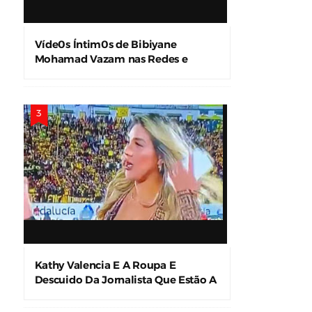
Víde0s Íntim0s de Bibiyane
Mohamad Vazam nas Redes e
Causam Alvoroço
Kathy Valencia E A Roupa E
Descuido Da Jornalista Que Estão A
Levar A Internet À Loucura