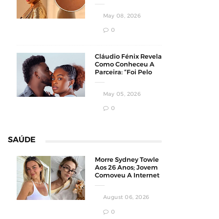
Homens
Conservadores
May 08, 2026
0
Cláudio Fénix Revela
Como Conheceu A
Parceira: “Foi Pelo
Instagram”
May 05, 2026
0
SAÚDE
Morre Sydney Towle
Aos 26 Anos; Jovem
Comoveu A Internet
Ao Compartilhar Sua
Luta Contra O
August 06, 2026
Câncer
0