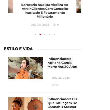
Barbearia Nudista Viraliza Ao
Governo 
Atrair Clientes Com Conceito
Após Apr
Inusitado E Faturamento
Localizaç
Milionário
Africanos
July 30, 2026
0
July
ESTILO E VIDA
Influenciadora
Adriana Garcia
Morre Aos 30 Anos
Durante
Procedimento
July 23, 2026
Estético
0
Influenciadora Diz
Que Tatuagem De
Cannabis Afastou