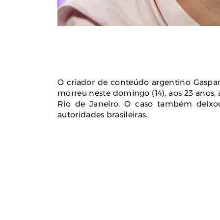
Polícia Investiga Morte De
Calor Ext
Modelo Encontrada Em Mala
Faz 16 Mor
Após Viagem Pela Europa
Pró
August 04, 2026
0
Augu
O criador de conteúdo argentino Gaspar
morreu neste domingo (14), aos 23 anos,
Rio de Janeiro. O caso também deixou 
autoridades brasileiras.