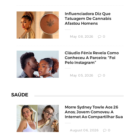
Influenciadora Diz Que
Tatuagem De Cannabis
Afastou Homens
Conservadores
May 08, 2026
0
Cláudio Fénix Revela Como
Conheceu A Parceira: “Foi
Pelo Instagram”
May 05, 2026
0
SAÚDE
Morre Sydney Towle Aos 26
Anos; Jovem Comoveu A
Internet Ao Compartilhar Sua
Luta Contra O Câncer
August 06, 2026
0