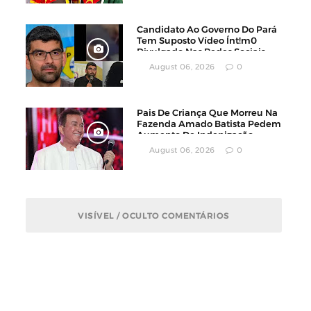
Candidato Ao Governo Do Pará
Tem Suposto Vídeo Ínt!m0
Divulgado Nas Redes Sociais
August 06, 2026
0
Pais De Criança Que Morreu Na
Fazenda Amado Batista Pedem
Aumento De Indenização
August 06, 2026
0
VISÍVEL / OCULTO COMENTÁRIOS