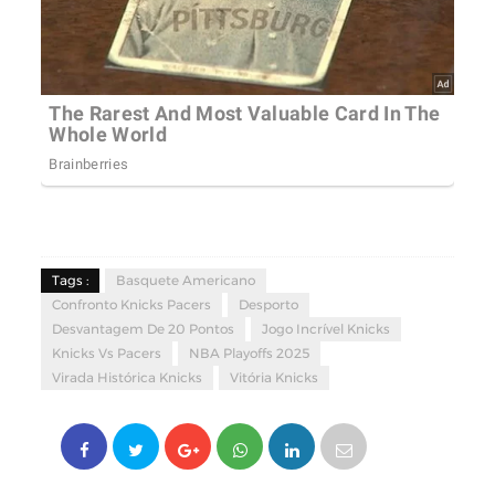
Tags :
Basquete Americano
Confronto Knicks Pacers
Desporto
Desvantagem De 20 Pontos
Jogo Incrível Knicks
Knicks Vs Pacers
NBA Playoffs 2025
Virada Histórica Knicks
Vitória Knicks