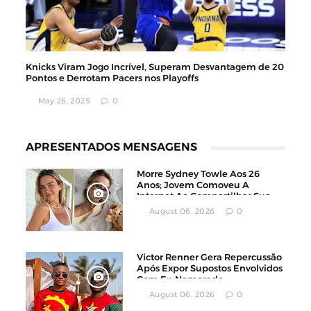
Knicks Viram Jogo Incrível, Superam Desvantagem de 20
Pontos e Derrotam Pacers nos Playoffs
May 26, 2025
0
APRESENTADOS MENSAGENS
Morre Sydney Towle Aos 26
Anos; Jovem Comoveu A
Internet Ao Compartilhar Sua
Luta Contra O Câncer
August 06, 2026
0
Victor Renner Gera Repercussão
Após Expor Supostos Envolvidos
Com Ex-Namorado
August 06, 2026
0