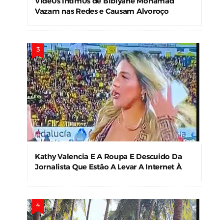
Víde0s Íntim0s de Bibiyane Mohamad
Vazam nas Redes e Causam Alvoroço
Kathy Valencia E A Roupa E Descuido Da
Jornalista Que Estão A Levar A Internet À
Loucura