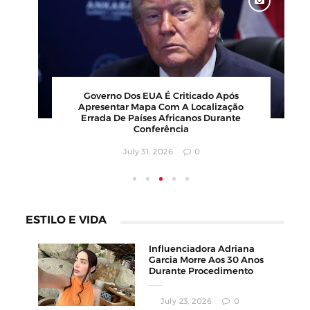
za Ao Atrair
Governo Dos EUA É Criticado Após
Inusitado E
Apresentar Mapa Com A Localização
nário
Errada De Países Africanos Durante
Conferência
0
July 31, 2026
0
ESTILO E VIDA
Influenciadora Adriana
Garcia Morre Aos 30 Anos
Durante Procedimento
Estético
July 23, 2026
0