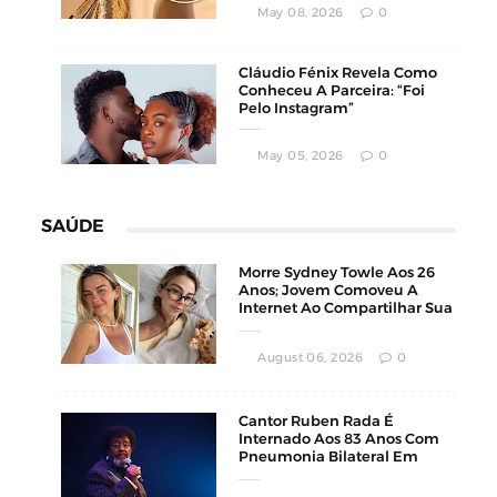
May 08, 2026
0
Cláudio Fénix Revela Como
Conheceu A Parceira: “Foi
Pelo Instagram”
May 05, 2026
0
SAÚDE
Morre Sydney Towle Aos 26
Anos; Jovem Comoveu A
Internet Ao Compartilhar Sua
Luta Contra O Câncer
August 06, 2026
0
Cantor Ruben Rada É
Internado Aos 83 Anos Com
Pneumonia Bilateral Em
Montevidéu