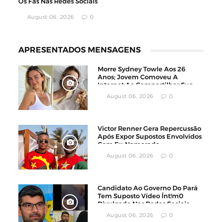
Os Fãs Nas Redes Sociais
August 06, 2026
0
APRESENTADOS MENSAGENS
Morre Sydney Towle Aos 26
Anos; Jovem Comoveu A
Internet Ao Compartilhar Sua
Luta Contra O Câncer
August 06, 2026
0
Victor Renner Gera Repercussão
Após Expor Supostos Envolvidos
Com Ex-Namorado
August 06, 2026
0
Candidato Ao Governo Do Pará
Tem Suposto Vídeo Ínt!m0
Divulgado Nas Redes Sociais
August 06, 2026
0