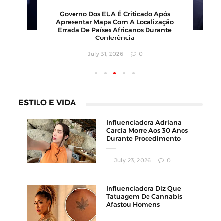
Barbearia Nudista Viraliza Ao Atrair
Governo Dos 
Clientes Com Conceito Inusitado E
Apresentar M
Faturamento Milionário
Errada De Pa
C
July 30, 2026
0
July
ESTILO E VIDA
Influenciadora Adriana
Garcia Morre Aos 30 Anos
Durante Procedimento
Estético
July 23, 2026
0
Influenciadora Diz Que
Tatuagem De Cannabis
Afastou Homens
Conservadores