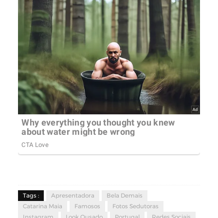
Tags :
Apresentadora
Bela Demais
Catarina Maia
Famosos
Fotos Sedutoras
Instagram
Look Ousado
Portugal
Redes Sociais