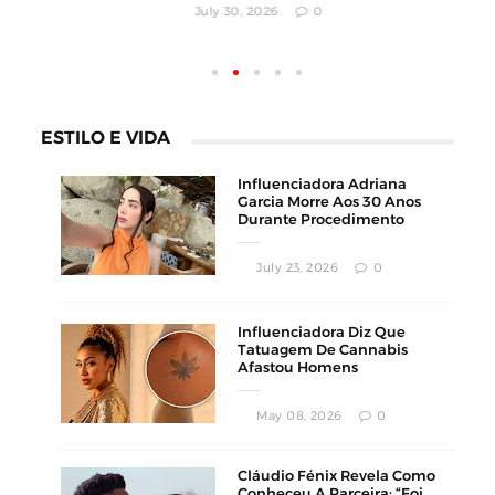
July 30, 2026
0
ESTILO E VIDA
Influenciadora Adriana
Garcia Morre Aos 30 Anos
Durante Procedimento
Estético
July 23, 2026
0
Influenciadora Diz Que
Tatuagem De Cannabis
Afastou Homens
Conservadores
May 08, 2026
0
Cláudio Fénix Revela Como
Conheceu A Parceira: “Foi