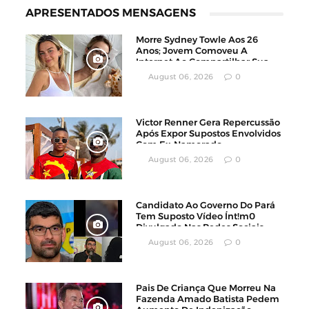
APRESENTADOS MENSAGENS
Morre Sydney Towle Aos 26
Anos; Jovem Comoveu A
Internet Ao Compartilhar Sua
Luta Contra O Câncer
August 06, 2026
0
Victor Renner Gera Repercussão
Após Expor Supostos Envolvidos
Com Ex-Namorado
August 06, 2026
0
Candidato Ao Governo Do Pará
Tem Suposto Vídeo Ínt!m0
Divulgado Nas Redes Sociais
August 06, 2026
0
Pais De Criança Que Morreu Na
Fazenda Amado Batista Pedem