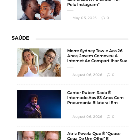
Pelo Instagram”
May 05, 2026
0
SAÚDE
Morre Sydney Towle Aos 26
Anos; Jovem Comoveu A
Internet Ao Compartilhar Sua
Luta Contra O Câncer
August 06, 2026
0
Cantor Ruben Rada É
Internado Aos 83 Anos Com
Pneumonia Bilateral Em
Montevidéu
August 06, 2026
0
Atriz Revela Que É “Quase
Cega De Um Olho” E