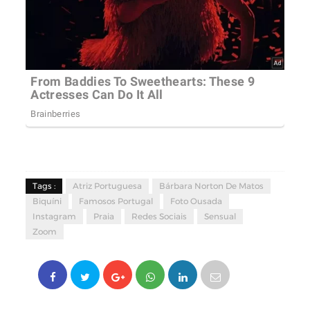
Tags :
Atriz Portuguesa
Bárbara Norton De Matos
Biquíni
Famosos Portugal
Foto Ousada
Instagram
Praia
Redes Sociais
Sensual
Zoom