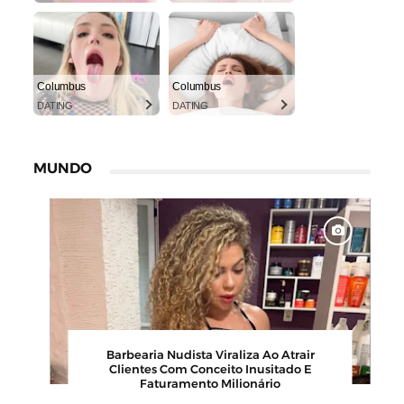
Columbus
Columbus
DATING
DATING
MUNDO
 100
Barbearia Nudista Viraliza Ao Atrair
ein,
Clientes Com Conceito Inusitado E
Faturamento Milionário