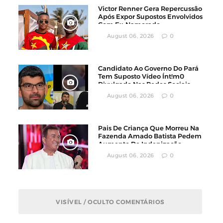
Victor Renner Gera Repercussão
Após Expor Supostos Envolvidos
Com Ex-Namorado
August 06, 2026
0
Candidato Ao Governo Do Pará
Tem Suposto Vídeo Ínt!m0
Divulgado Nas Redes Sociais
August 06, 2026
0
Pais De Criança Que Morreu Na
Fazenda Amado Batista Pedem
Aumento De Indenização
August 06, 2026
0
VISÍVEL / OCULTO COMENTÁRIOS