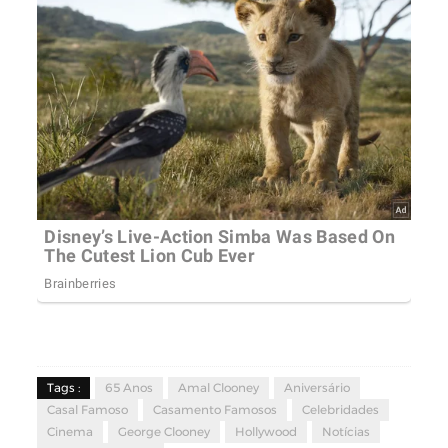
Tags :
65 Anos
Amal Clooney
Aniversário
Casal Famoso
Casamento Famosos
Celebridades
Cinema
George Clooney
Hollywood
Notícias