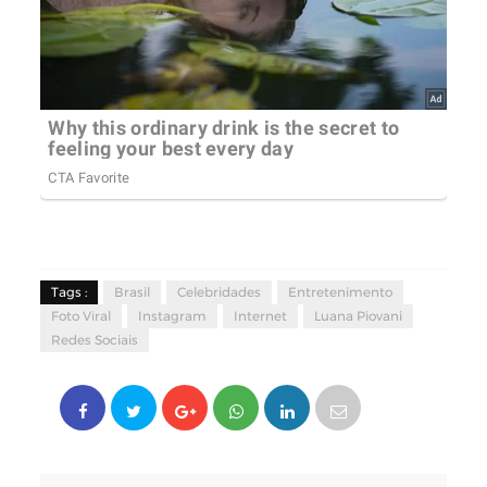
Tags :
Brasil
Celebridades
Entretenimento
Foto Viral
Instagram
Internet
Luana Piovani
Redes Sociais