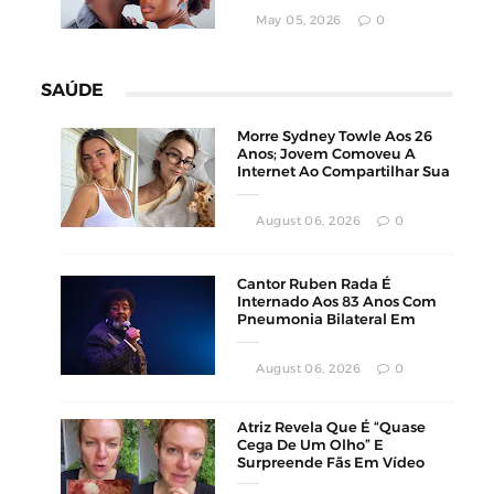
May 05, 2026
0
SAÚDE
Morre Sydney Towle Aos 26
Anos; Jovem Comoveu A
Internet Ao Compartilhar Sua
Luta Contra O Câncer
August 06, 2026
0
Cantor Ruben Rada É
Internado Aos 83 Anos Com
Pneumonia Bilateral Em
Montevidéu
August 06, 2026
0
Atriz Revela Que É “Quase
Cega De Um Olho” E
Surpreende Fãs Em Vídeo