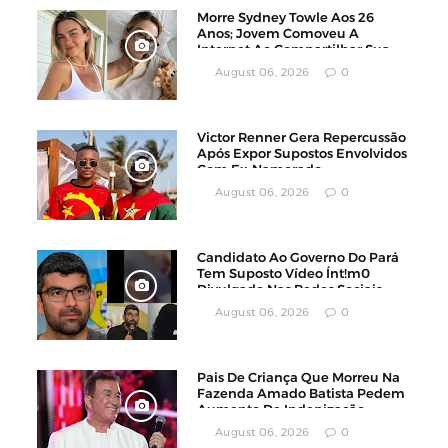
Morre Sydney Towle Aos 26
Anos; Jovem Comoveu A
Internet Ao Compartilhar Sua
Luta Contra O Câncer
August 06, 2026
0
Victor Renner Gera Repercussão
Após Expor Supostos Envolvidos
Com Ex-Namorado
August 06, 2026
0
Candidato Ao Governo Do Pará
Tem Suposto Vídeo Ínt!m0
Divulgado Nas Redes Sociais
August 06, 2026
0
Pais De Criança Que Morreu Na
Fazenda Amado Batista Pedem
Aumento De Indenização
August 06, 2026
0