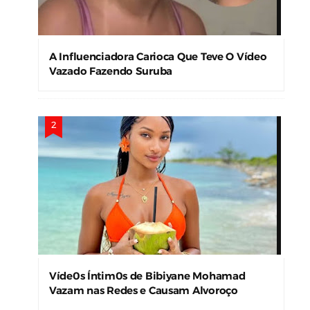
A Influenciadora Carioca Que Teve O Vídeo
Vazado Fazendo Suruba
Víde0s Íntim0s de Bibiyane Mohamad
Vazam nas Redes e Causam Alvoroço