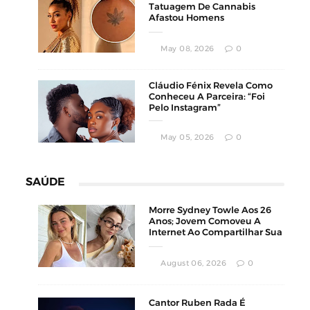
Tatuagem De Cannabis
Afastou Homens
Conservadores
May 08, 2026
0
Cláudio Fénix Revela Como
Conheceu A Parceira: “Foi
Pelo Instagram”
May 05, 2026
0
SAÚDE
Morre Sydney Towle Aos 26
Anos; Jovem Comoveu A
Internet Ao Compartilhar Sua
Luta Contra O Câncer
August 06, 2026
0
Cantor Ruben Rada É