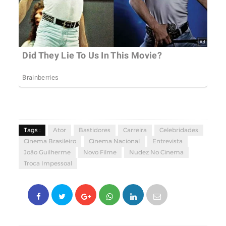
Tags :
Ator
Bastidores
Carreira
Celebridades
Cinema Brasileiro
Cinema Nacional
Entrevista
João Guilherme
Novo Filme
Nudez No Cinema
Troca Impessoal