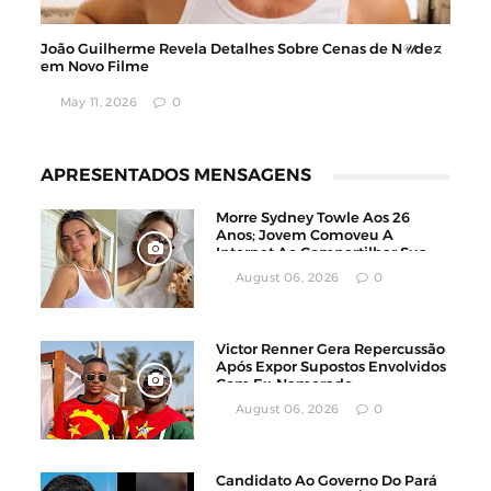
João Guilherme Revela Detalhes Sobre Cenas de N𝒰de𐌶
em Novo Filme
May 11, 2026
0
APRESENTADOS MENSAGENS
Morre Sydney Towle Aos 26
Anos; Jovem Comoveu A
Internet Ao Compartilhar Sua
Luta Contra O Câncer
August 06, 2026
0
Victor Renner Gera Repercussão
Após Expor Supostos Envolvidos
Com Ex-Namorado
August 06, 2026
0
Candidato Ao Governo Do Pará