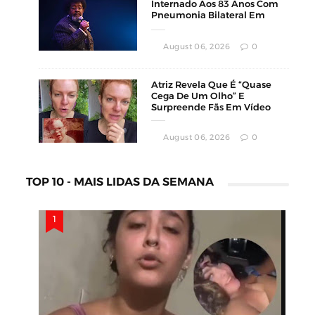
Internado Aos 83 Anos Com
Pneumonia Bilateral Em
Montevidéu
August 06, 2026
0
Atriz Revela Que É “Quase
Cega De Um Olho” E
Surpreende Fãs Em Vídeo
August 06, 2026
0
TOP 10 - MAIS LIDAS DA SEMANA