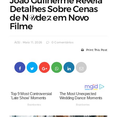
João Guilherme Revela
Detalhes Sobre Cenas
de N𝒰de𐌶 em Novo
Filme
À(s) : Maio 11, 2026
0 Comentários
Print This Post