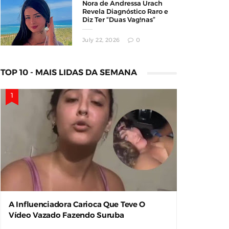
Nora de Andressa Urach
Revela Diagnóstico Raro e
Diz Ter “Duas Vag!nas”
July 22, 2026
0
TOP 10 - MAIS LIDAS DA SEMANA
A Influenciadora Carioca Que Teve O
Vídeo Vazado Fazendo Suruba