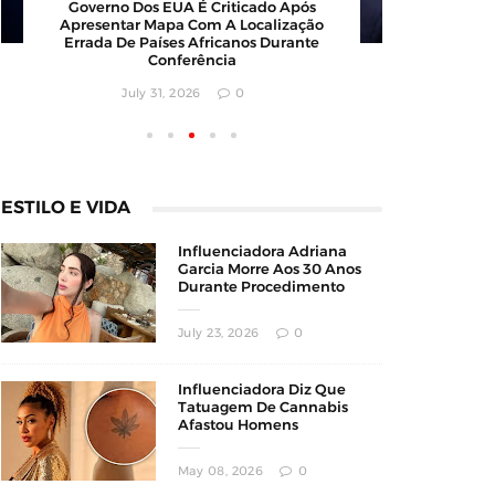
Governo Dos EUA É Criticado Após
Políc
Apresentar Mapa Com A Localização
Encontra
Errada De Países Africanos Durante
Conferência
July 31, 2026
0
ESTILO E VIDA
Influenciadora Adriana
Garcia Morre Aos 30 Anos
Durante Procedimento
Estético
July 23, 2026
0
Influenciadora Diz Que
Tatuagem De Cannabis
Afastou Homens
Conservadores
May 08, 2026
0