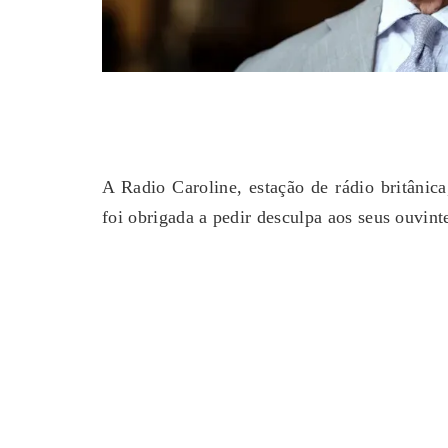
 Na Coreia Do Sul Faz 16
Karyna Shuliak Pode Herdar A
mperaturas Próximas Dos
Milhões Da Fortuna De Jeffrey
42ºC
Apontam Documentos Do
 04, 2026
0
July 29, 2026
0
A Radio Caroline, estação de rádio britânica
foi obrigada a pedir desculpa aos seus ouvint