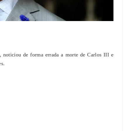
té US$ 100
Barbearia Nudista Viraliza Ao Atrair
 Epstein,
Clientes Com Conceito Inusitado E
s EUA
Faturamento Milionário
July 30, 2026
0
, noticiou de forma errada a morte de Carlos III e
es.