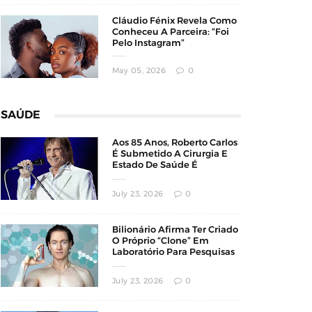
Cláudio Fénix Revela Como
Conheceu A Parceira: “Foi
Pelo Instagram”
May 05, 2026
0
SAÚDE
Aos 85 Anos, Roberto Carlos
É Submetido A Cirurgia E
Estado De Saúde É
Atualizado
July 23, 2026
0
Bilionário Afirma Ter Criado
O Próprio “Clone” Em
Laboratório Para Pesquisas
Sobre Longevidade
July 23, 2026
0