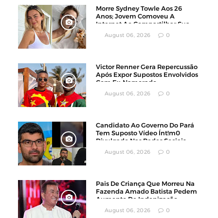
Morre Sydney Towle Aos 26
Anos; Jovem Comoveu A
Internet Ao Compartilhar Sua
Luta Contra O Câncer
August 06, 2026
0
Victor Renner Gera Repercussão
Após Expor Supostos Envolvidos
Com Ex-Namorado
August 06, 2026
0
Candidato Ao Governo Do Pará
Tem Suposto Vídeo Ínt!m0
Divulgado Nas Redes Sociais
August 06, 2026
0
Pais De Criança Que Morreu Na
Fazenda Amado Batista Pedem
Aumento De Indenização
August 06, 2026
0