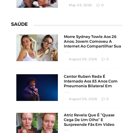
May 05, 2026
0
SAÚDE
Morre Sydney Towle Aos 26
Anos; Jovem Comoveu A
Internet Ao Compartilhar Sua
Luta Contra O Câncer
August 06, 2026
0
Cantor Ruben Rada É
Internado Aos 83 Anos Com
Pneumonia Bilateral Em
Montevidéu
August 06, 2026
0
Atriz Revela Que É “Quase
Cega De Um Olho” E
Surpreende Fãs Em Vídeo