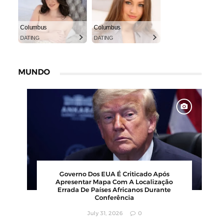
Columbus
Columbus
DATING
DATING
MUNDO
00
Barbearia Nudista Viraliza Ao Atrair
,
Clientes Com Conceito Inusitado E
Faturamento Milionário
July 30, 2026
0