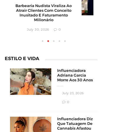
Barbearia Nudista Viraliza Ao
Governo 
Atrair Clientes Com Conceito
Após Apr
Inusitado E Faturamento
Localizaç
Milionário
Africanos
July 30, 2026
0
July
ESTILO E VIDA
Influenciadora
Adriana Garcia
Morre Aos 30 Anos
Durante
Procedimento
July 23, 2026
Estético
0
Influenciadora Diz
Que Tatuagem De
Cannabis Afastou