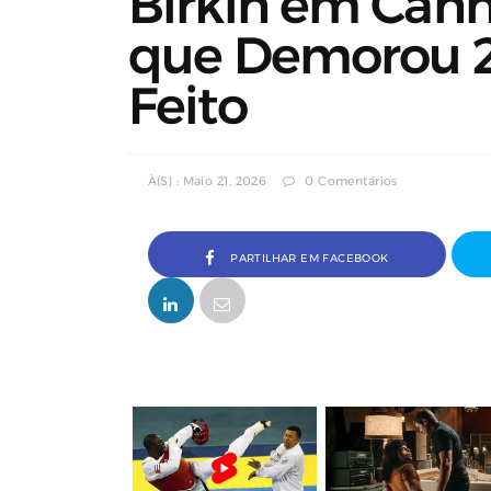
Birkin em Cann
que Demorou 22
Feito
À(s) : Maio 21, 2026
0 Comentários
PARTILHAR EM FACEBOOK