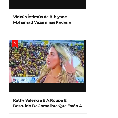
Víde0s Íntim0s de Bibiyane
Mohamad Vazam nas Redes e
Causam Alvoroço
Kathy Valencia E A Roupa E
Descuido Da Jornalista Que Estão A
Levar A Internet À Loucura