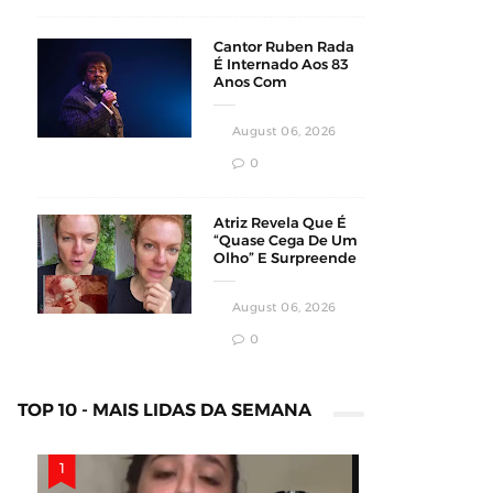
Cantor Ruben Rada
É Internado Aos 83
Anos Com
Pneumonia Bilateral
Em Montevidéu
August 06, 2026
0
Atriz Revela Que É
“Quase Cega De Um
Olho” E Surpreende
Fãs Em Vídeo
August 06, 2026
0
TOP 10 - MAIS LIDAS DA SEMANA