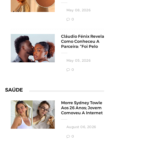
Homens
Conservadores
May 08, 2026
0
Cláudio Fénix Revela
Como Conheceu A
Parceira: “Foi Pelo
Instagram”
May 05, 2026
0
SAÚDE
Morre Sydney Towle
Aos 26 Anos; Jovem
Comoveu A Internet
Ao Compartilhar Sua
Luta Contra O
August 06, 2026
Câncer
0