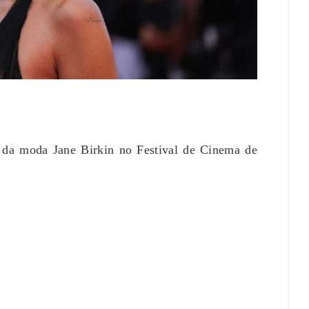
remo Na Coreia Do Sul
Karyna Shuliak Pode Herdar Até
tes Com Temperaturas
US$ 100 Milhões Da Fortuna De
ximas Dos 42ºC
Jeffrey Epstein, Apontam
Documentos Dos EUA
st 04, 2026
0
July 29, 2026
0
 da moda Jane Birkin no Festival de Cinema de