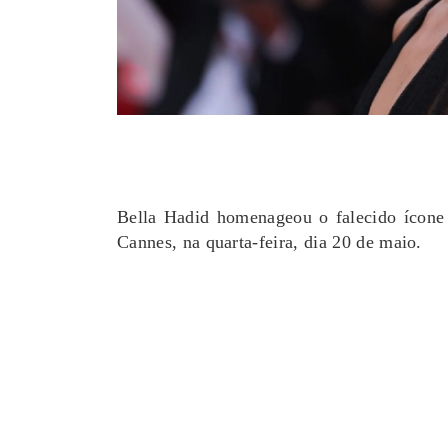
Polícia Investiga Morte De
Calor Ext
Modelo Encontrada Em Mala
Faz 16 Mor
Após Viagem Pela Europa
Pró
August 04, 2026
0
Augu
Bella Hadid homenageou o falecido ícone
Cannes, na quarta-feira, dia 20 de maio.