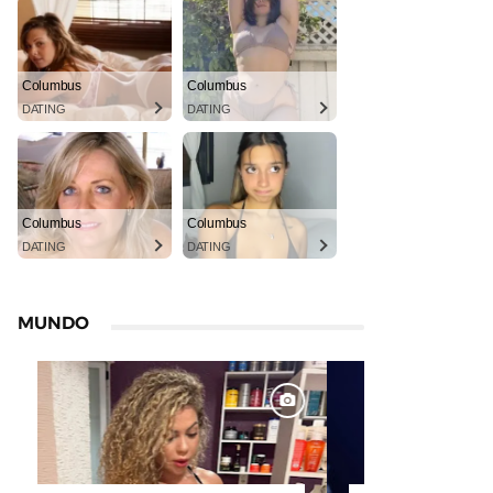
Columbus
Columbus
DATING
DATING
Columbus
Columbus
DATING
DATING
MUNDO