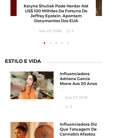
Calor Extremo Na Coreia Do Sul
Karyna Shu
Faz 16 Mortes Com Temperaturas
US$ 100 M
Próximas Dos 42ºC
Jeffrey
Docum
August 04, 2026
0
July
ESTILO E VIDA
Influenciadora
Adriana Garcia
Morre Aos 30 Anos
Durante
Procedimento
July 23, 2026
Estético
0
Influenciadora Diz
Que Tatuagem De
Cannabis Afastou