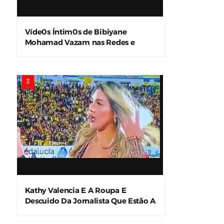
Víde0s Íntim0s de Bibiyane
Mohamad Vazam nas Redes e
Causam Alvoroço
Kathy Valencia E A Roupa E
Descuido Da Jornalista Que Estão A
Levar A Internet À Loucura