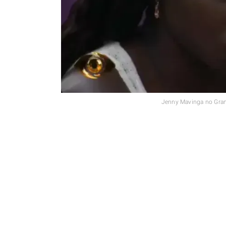
Jenny Mavinga no Gra