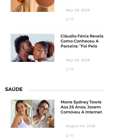
Homens
Conservadores
May 08, 2026
0
Cláudio Fénix Revela
Como Conheceu A
Parceira: “Foi Pelo
Instagram”
May 05, 2026
0
SAÚDE
Morre Sydney Towle
Aos 26 Anos; Jovem
Comoveu A Internet
Ao Compartilhar Sua
Luta Contra O
August 06, 2026
Câncer
0