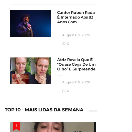
Cantor Ruben Rada
É Internado Aos 83
Anos Com
Pneumonia Bilateral
Em Montevidéu
August 06, 2026
0
Atriz Revela Que É
“Quase Cega De Um
Olho” E Surpreende
Fãs Em Vídeo
August 06, 2026
0
TOP 10 - MAIS LIDAS DA SEMANA