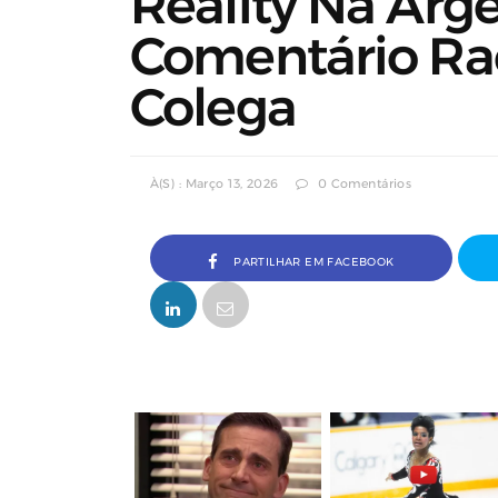
Reality Na Arg
Comentário Rac
Colega
À(s) : Março 13, 2026
0 Comentários
PARTILHAR EM FACEBOOK