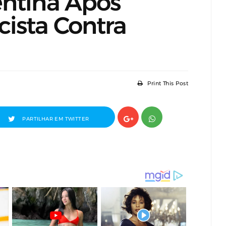
entina Após
ista Contra
Print This Post
PARTILHAR EM TWITTER