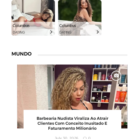
Columbus
Columbus
DATING
DATING
MUNDO
Karyna Shuliak Pode Herdar Até US$ 100
s
Milhões Da Fortuna De Jeffrey Epstein,
Apontam Documentos Dos EUA
July 29, 2026
0