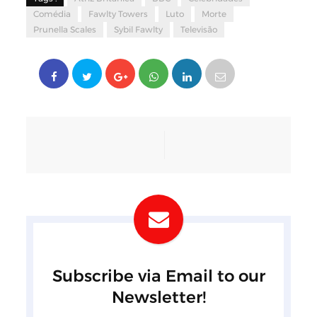
Comédia
Fawlty Towers
Luto
Morte
Prunella Scales
Sybil Fawlty
Televisão
Subscribe via Email to our
Newsletter!