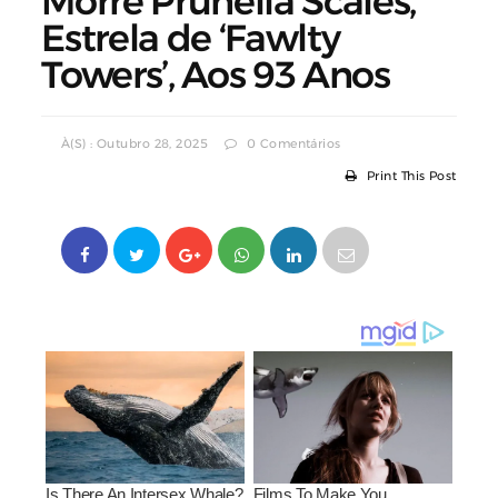
Morre Prunella Scales,
Estrela de ‘Fawlty
Towers’, Aos 93 Anos
À(s) : Outubro 28, 2025
0 Comentários
Print This Post