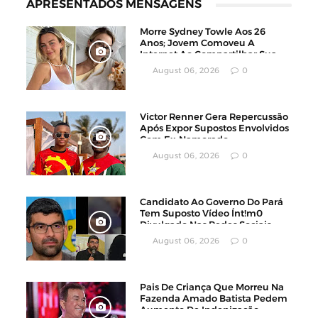
APRESENTADOS MENSAGENS
Morre Sydney Towle Aos 26
Anos; Jovem Comoveu A
Internet Ao Compartilhar Sua
Luta Contra O Câncer
August 06, 2026
0
Victor Renner Gera Repercussão
Após Expor Supostos Envolvidos
Com Ex-Namorado
August 06, 2026
0
Candidato Ao Governo Do Pará
Tem Suposto Vídeo Ínt!m0
Divulgado Nas Redes Sociais
August 06, 2026
0
Pais De Criança Que Morreu Na
Fazenda Amado Batista Pedem
Aumento De Indenização