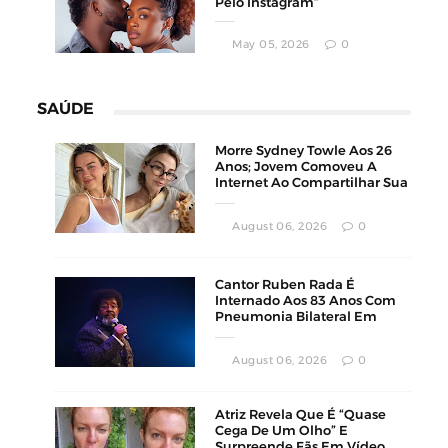
Pelo Instagram”
May 05, 2026
0
SAÚDE
Morre Sydney Towle Aos 26
Anos; Jovem Comoveu A
Internet Ao Compartilhar Sua
Luta Contra O Câncer
August 06, 2026
0
Cantor Ruben Rada É
Internado Aos 83 Anos Com
Pneumonia Bilateral Em
Montevidéu
August 06, 2026
0
Atriz Revela Que É “Quase
Cega De Um Olho” E
Surpreende Fãs Em Vídeo