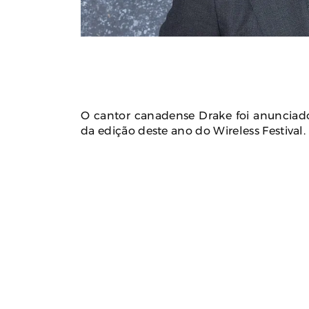
Polícia Investiga Morte De
Calor Ext
Modelo Encontrada Em Mala
Faz 16 Mor
Após Viagem Pela Europa
Pró
August 04, 2026
0
Augu
O cantor canadense Drake foi anunciado
da edição deste ano do Wireless Festival.