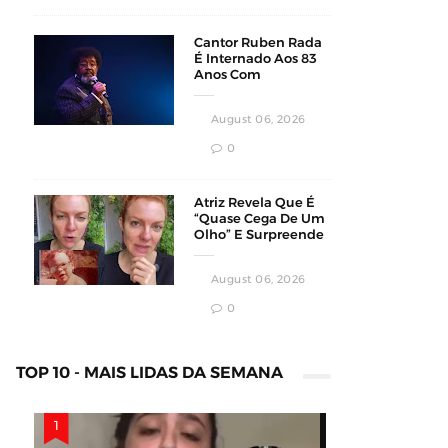
Cantor Ruben Rada
É Internado Aos 83
Anos Com
Pneumonia Bilateral
Em Montevidéu
August 06, 2026
0
Atriz Revela Que É
“Quase Cega De Um
Olho” E Surpreende
Fãs Em Vídeo
August 06, 2026
0
TOP 10 - MAIS LIDAS DA SEMANA