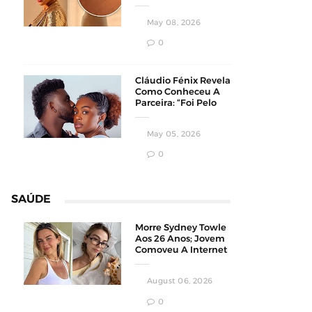
Homens
Conservadores
May 08, 2026
0
Cláudio Fénix Revela
Como Conheceu A
Parceira: “Foi Pelo
Instagram”
May 05, 2026
0
SAÚDE
Morre Sydney Towle
Aos 26 Anos; Jovem
Comoveu A Internet
Ao Compartilhar Sua
Luta Contra O
August 06, 2026
Câncer
0