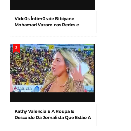
Víde0s Íntim0s de Bibiyane
Mohamad Vazam nas Redes e
Causam Alvoroço
Kathy Valencia E A Roupa E
Descuido Da Jornalista Que Estão A
Levar A Internet À Loucura