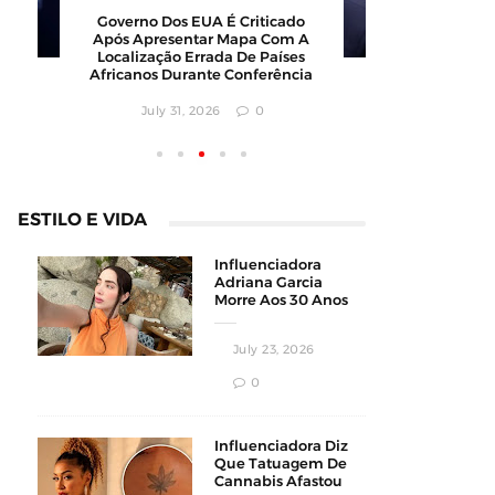
Barbearia Nudista Viraliza Ao
Governo 
Atrair Clientes Com Conceito
Após Apr
Inusitado E Faturamento
Localizaç
Milionário
Africanos
July 30, 2026
0
July
ESTILO E VIDA
Influenciadora
Adriana Garcia
Morre Aos 30 Anos
Durante
Procedimento
July 23, 2026
Estético
0
Influenciadora Diz
Que Tatuagem De
Cannabis Afastou