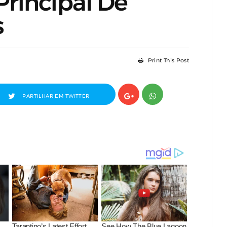
rincipal De
s
Print This Post
PARTILHAR EM TWITTER