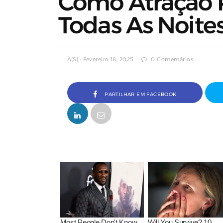
Como Atração P
Todas As Noite
À(s) : Fevereiro 18, 2025
0 Comentários
PARTILHAR EM FACEBOOK