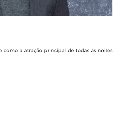
remo Na Coreia Do Sul
Karyna Shuliak Pode Herdar Até
tes Com Temperaturas
US$ 100 Milhões Da Fortuna De
ximas Dos 42ºC
Jeffrey Epstein, Apontam
Documentos Dos EUA
st 04, 2026
0
July 29, 2026
0
 como a atração principal de todas as noites