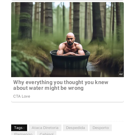
Tags :
Ataca Diretoria
Despedida
Desporto
Flamengo
Gabigol