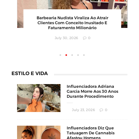
00
Barbearia Nudista Viraliza Ao Atrair
,
Clientes Com Conceito Inusitado E
Faturamento Milionário
July 30, 2026
0
ESTILO E VIDA
Influenciadora Adriana
Garcia Morre Aos 30 Anos
Durante Procedimento
Estético
July 23, 2026
0
Influenciadora Diz Que
Tatuagem De Cannabis
Afastou Homens