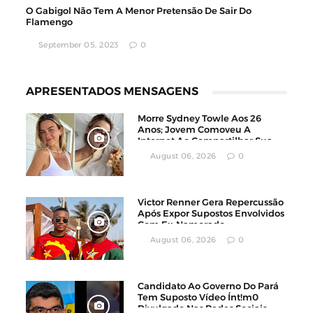
O Gabigol Não Tem A Menor Pretensão De Sair Do
Flamengo
September 05, 2023
0
APRESENTADOS MENSAGENS
Morre Sydney Towle Aos 26
Anos; Jovem Comoveu A
Internet Ao Compartilhar Sua
Luta Contra O Câncer
August 06, 2026
0
Victor Renner Gera Repercussão
Após Expor Supostos Envolvidos
Com Ex-Namorado
August 06, 2026
0
Candidato Ao Governo Do Pará
Tem Suposto Vídeo Ínt!m0
Divulgado Nas Redes Sociais