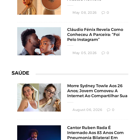
Conservadores
May 08, 2026
0
Cláudio Fénix Revela Como
Conheceu A Parceira: “Foi
Pelo Instagram”
May 05, 2026
0
SAÚDE
Morre Sydney Towle Aos 26
Anos; Jovem Comoveu A
Internet Ao Compartilhar Sua
Luta Contra O Câncer
August 06, 2026
0
Cantor Ruben Rada É
Internado Aos 83 Anos Com
Pneumonia Bilateral Em