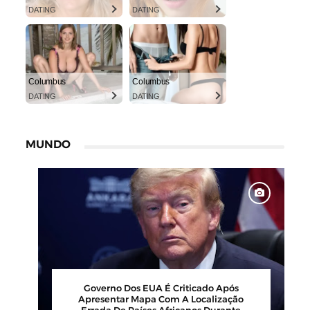
DATING
DATING
Columbus
Columbus
DATING
DATING
MUNDO
00
Barbearia Nudista Viraliza Ao Atrair
,
Clientes Com Conceito Inusitado E