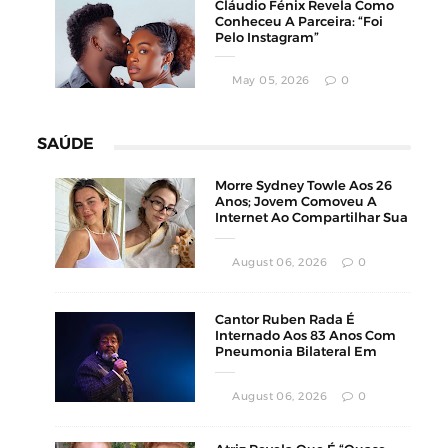
Cláudio Fénix Revela Como
Conheceu A Parceira: “Foi
Pelo Instagram”
May 05, 2026
0
SAÚDE
Morre Sydney Towle Aos 26
Anos; Jovem Comoveu A
Internet Ao Compartilhar Sua
Luta Contra O Câncer
August 06, 2026
0
Cantor Ruben Rada É
Internado Aos 83 Anos Com
Pneumonia Bilateral Em
Montevidéu
August 06, 2026
0