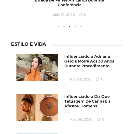
Faturamento Milionário
July 30, 2026
0
ESTILO E VIDA
Influenciadora Adriana
Garcia Morre Aos 30 Anos
Durante Procedimento
Estético
July 23, 2026
0
Influenciadora Diz Que
Tatuagem De Cannabis
Afastou Homens
Conservadores
May 08, 2026
0