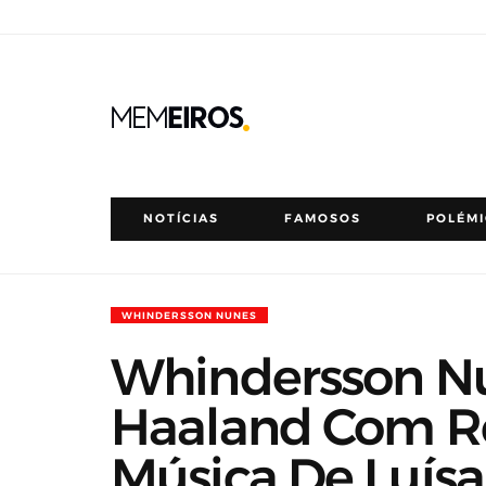
NOTÍCIAS
FAMOSOS
POLÉM
WHINDERSSON NUNES
Whindersson N
Haaland Com Re
Música De Luís