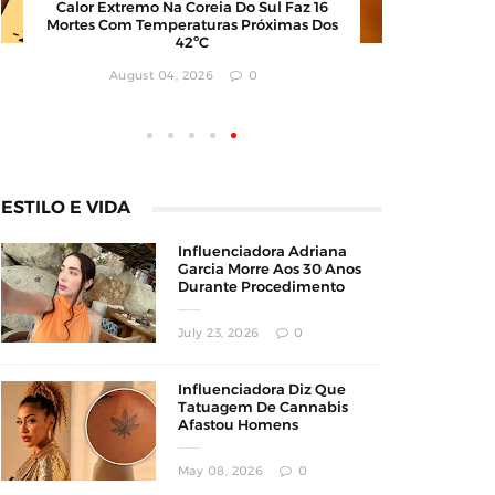
Calor Extremo Na Coreia Do Sul Faz 16
Karyna S
Mortes Com Temperaturas Próximas Dos
Milhões 
42ºC
Apon
August 04, 2026
0
ESTILO E VIDA
Influenciadora Adriana
Garcia Morre Aos 30 Anos
Durante Procedimento
Estético
July 23, 2026
0
Influenciadora Diz Que
Tatuagem De Cannabis
Afastou Homens
Conservadores
May 08, 2026
0