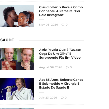
Cláudio Fénix Revela Como
Conheceu A Parceira: “Foi
Pelo Instagram”
May 05, 2026
0
SAÚDE
Atriz Revela Que É “Quase
Cega De Um Olho” E
Surpreende Fãs Em Vídeo
August 06, 2026
0
Aos 85 Anos, Roberto Carlos
É Submetido A Cirurgia E
Estado De Saúde É
Atualizado
July 23, 2026
0