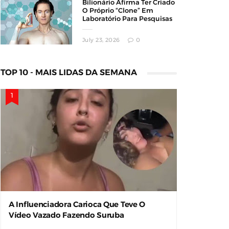
Bilionário Afirma Ter Criado
O Próprio “Clone” Em
Laboratório Para Pesquisas
Sobre Longevidade
July 23, 2026
0
TOP 10 - MAIS LIDAS DA SEMANA
A Influenciadora Carioca Que Teve O
Vídeo Vazado Fazendo Suruba