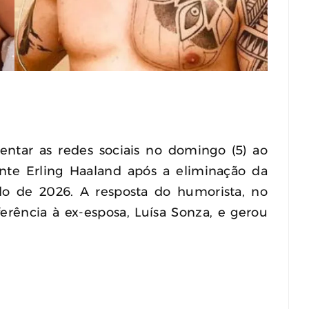
Polícia Investiga Morte De Modelo
Encontrada Em Mala Após Viagem Pela
Europa
August 04, 2026
0
ntar as redes sociais no domingo (5) ao
nte Erling Haaland após a eliminação da
do de 2026. A resposta do humorista, no
rência à ex-esposa, Luísa Sonza, e gerou