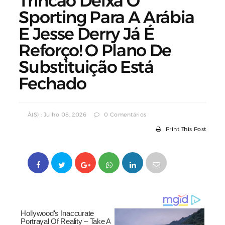
Trincão Deixa O
Sporting Para A Arábia
E Jesse Derry Já É
Reforço! O Plano De
Substituição Está
Fechado
À(s) : Julho 08, 2026
0 Comentários
Print This Post