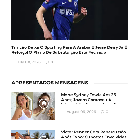
Trincão Deixa O Sporting Para A Arábia E Jesse Derry Já É
Reforço! O Plano De Substituição Está Fechado
July 08, 2026
0
APRESENTADOS MENSAGENS
Morre Sydney Towle Aos 26
Anos; Jovem Comoveu A
Internet Ao Compartilhar Sua
Luta Contra O Câncer
August 06, 2026
0
Victor Renner Gera Repercussão
Após Expor Supostos Envolvidos