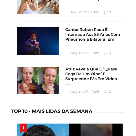
Luta Contra O Câncer
August 06, 2026
0
Cantor Ruben Rada É
Internado Aos 83 Anos Com
Pneumonia Bilateral Em
Montevidéu
August 06, 2026
0
Atriz Revela Que É “Quase
Cega De Um Olho” E
Surpreende Fãs Em Vídeo
August 06, 2026
0
TOP 10 - MAIS LIDAS DA SEMANA