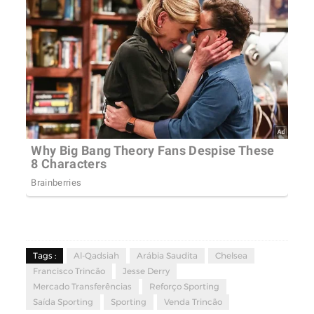
Tags :
Al-Qadsiah
Arábia Saudita
Chelsea
Francisco Trincão
Jesse Derry
Mercado Transferências
Reforço Sporting
Saída Sporting
Sporting
Venda Trincão