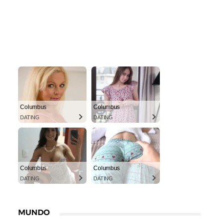
Columbus
Columbus
DATING
DATING
Columbus
Columbus
DATING
DATING
MUNDO