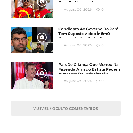
Com Ex-Namorado
August 06, 2026
0
Candidato Ao Governo Do Pará
Tem Suposto Vídeo Ínt!m0
Divulgado Nas Redes Sociais
August 06, 2026
0
Pais De Criança Que Morreu Na
Fazenda Amado Batista Pedem
Aumento De Indenização
August 06, 2026
0
VISÍVEL / OCULTO COMENTÁRIOS