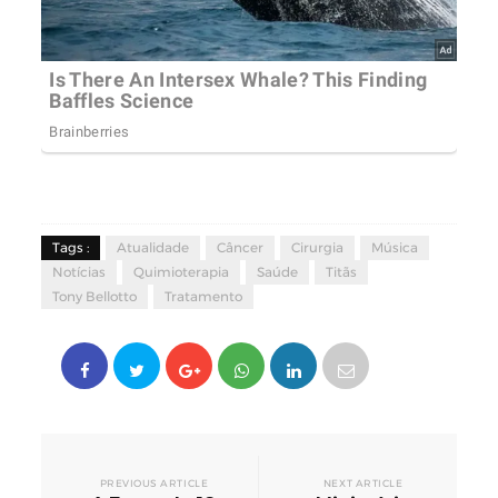
Tags :
Atualidade
Câncer
Cirurgia
Música
Notícias
Quimioterapia
Saúde
Titãs
Tony Bellotto
Tratamento
PREVIOUS ARTICLE
NEXT ARTICLE