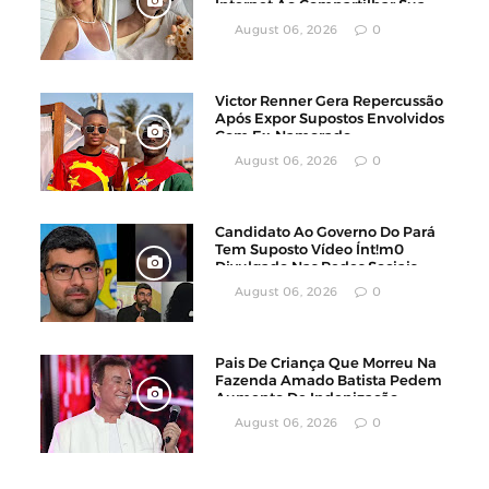
Internet Ao Compartilhar Sua
Luta Contra O Câncer
August 06, 2026
0
Victor Renner Gera Repercussão
Após Expor Supostos Envolvidos
Com Ex-Namorado
August 06, 2026
0
Candidato Ao Governo Do Pará
Tem Suposto Vídeo Ínt!m0
Divulgado Nas Redes Sociais
August 06, 2026
0
Pais De Criança Que Morreu Na
Fazenda Amado Batista Pedem
Aumento De Indenização
August 06, 2026
0