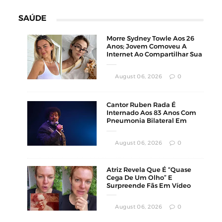
SAÚDE
Morre Sydney Towle Aos 26
Anos; Jovem Comoveu A
Internet Ao Compartilhar Sua
Luta Contra O Câncer
August 06, 2026
0
Cantor Ruben Rada É
Internado Aos 83 Anos Com
Pneumonia Bilateral Em
Montevidéu
August 06, 2026
0
Atriz Revela Que É “Quase
Cega De Um Olho” E
Surpreende Fãs Em Vídeo
August 06, 2026
0