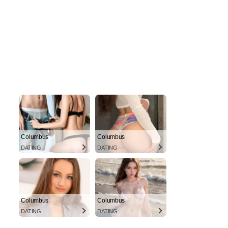
Columbus
Columbus
DATING
DATING
Columbus
Columbus
DATING
DATING