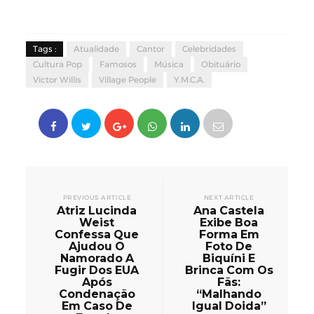
Tags :
Atualidade
Cantor
Celebridades
Cultura Pop
Famosos
Música
Obituário
Victor Willis
Village People
Y.M.C.A.
PREVIOUS ARTICLE
NEXT ARTICLE
Atriz Lucinda
Ana Castela
Weist
Exibe Boa
Confessa Que
Forma Em
Ajudou O
Foto De
Namorado A
Biquíni E
Fugir Dos EUA
Brinca Com Os
Após
Fãs:
Condenação
“Malhando
Em Caso De
Igual Doida”