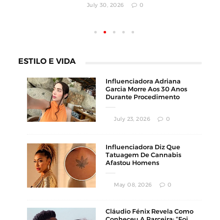
July 29, 2026
0
ESTILO E VIDA
Influenciadora Adriana
Garcia Morre Aos 30 Anos
Durante Procedimento
Estético
July 23, 2026
0
Influenciadora Diz Que
Tatuagem De Cannabis
Afastou Homens
Conservadores
May 08, 2026
0
Cláudio Fénix Revela Como
Conheceu A Parceira: “Foi