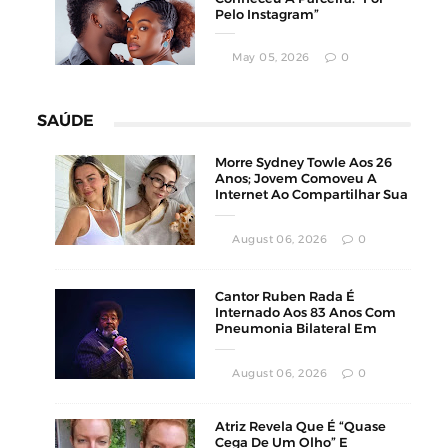
Pelo Instagram”
May 05, 2026
0
SAÚDE
Morre Sydney Towle Aos 26
Anos; Jovem Comoveu A
Internet Ao Compartilhar Sua
Luta Contra O Câncer
August 06, 2026
0
Cantor Ruben Rada É
Internado Aos 83 Anos Com
Pneumonia Bilateral Em
Montevidéu
August 06, 2026
0
Atriz Revela Que É “Quase
Cega De Um Olho” E