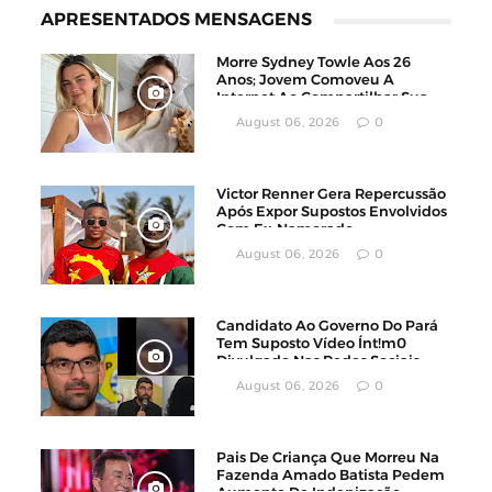
APRESENTADOS MENSAGENS
Morre Sydney Towle Aos 26
Anos; Jovem Comoveu A
Internet Ao Compartilhar Sua
Luta Contra O Câncer
August 06, 2026
0
Victor Renner Gera Repercussão
Após Expor Supostos Envolvidos
Com Ex-Namorado
August 06, 2026
0
Candidato Ao Governo Do Pará
Tem Suposto Vídeo Ínt!m0
Divulgado Nas Redes Sociais
August 06, 2026
0
Pais De Criança Que Morreu Na
Fazenda Amado Batista Pedem