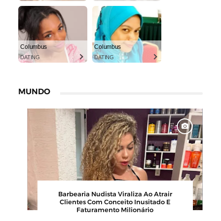
Columbus
Columbus
DATING
DATING
MUNDO
6
Karyna Shuliak Pode Herdar Até US$ 100
os
Milhões Da Fortuna De Jeffrey Epstein,
Apontam Documentos Dos EUA