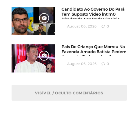
Candidato Ao Governo Do Pará
Tem Suposto Vídeo Ínt!m0
Divulgado Nas Redes Sociais
August 06, 2026
0
Pais De Criança Que Morreu Na
Fazenda Amado Batista Pedem
Aumento De Indenização
August 06, 2026
0
VISÍVEL / OCULTO COMENTÁRIOS