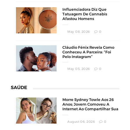
Influenciadora Diz Que
Tatuagem De Cannabis
Afastou Homens
Conservadores
May 08, 2026
0
Cláudio Fénix Revela Como
Conheceu A Parceira: “Foi
Pelo Instagram”
May 05, 2026
0
SAÚDE
Morre Sydney Towle Aos 26
Anos; Jovem Comoveu A
Internet Ao Compartilhar Sua
Luta Contra O Câncer
August 06, 2026
0