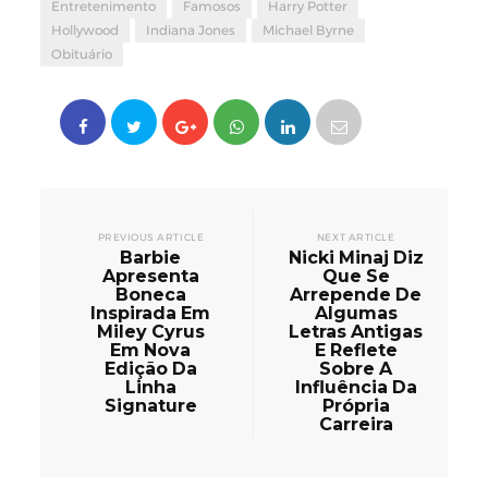
Entretenimento
Famosos
Harry Potter
Hollywood
Indiana Jones
Michael Byrne
Obituário
PREVIOUS ARTICLE
NEXT ARTICLE
Barbie
Nicki Minaj Diz
Apresenta
Que Se
Boneca
Arrepende De
Inspirada Em
Algumas
Miley Cyrus
Letras Antigas
Em Nova
E Reflete
Edição Da
Sobre A
Linha
Influência Da
Signature
Própria
Carreira