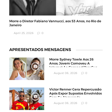
Morre o Diretor Fabiano Vannucci, aos 53 Anos, no Rio de
Janeiro
April 25, 2026
0
APRESENTADOS MENSAGENS
Morre Sydney Towle Aos 26
Anos; Jovem Comoveu A
Internet Ao Compartilhar Sua
Luta Contra O Câncer
August 06, 2026
0
Victor Renner Gera Repercussão
Após Expor Supostos Envolvidos
Com Ex-Namorado
August 06, 2026
0