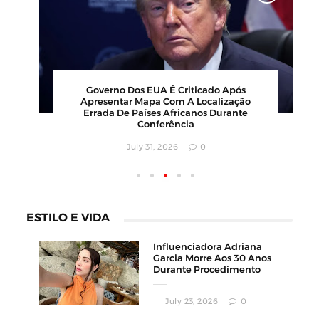
00
Barbearia Nudista Viraliza Ao Atrair
,
Clientes Com Conceito Inusitado E
Faturamento Milionário
July 30, 2026
0
ESTILO E VIDA
Influenciadora Adriana
Garcia Morre Aos 30 Anos
Durante Procedimento
Estético
July 23, 2026
0