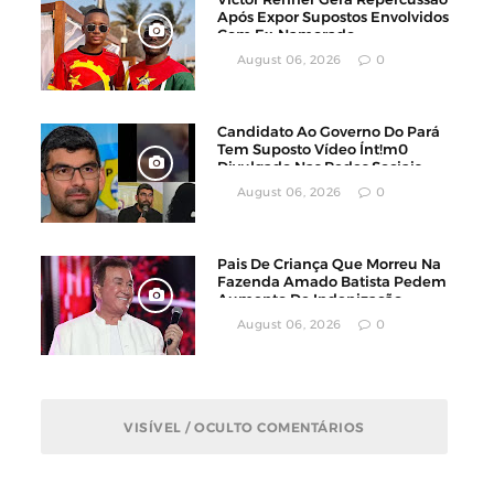
Após Expor Supostos Envolvidos
Com Ex-Namorado
August 06, 2026
0
Candidato Ao Governo Do Pará
Tem Suposto Vídeo Ínt!m0
Divulgado Nas Redes Sociais
August 06, 2026
0
Pais De Criança Que Morreu Na
Fazenda Amado Batista Pedem
Aumento De Indenização
August 06, 2026
0
VISÍVEL / OCULTO COMENTÁRIOS