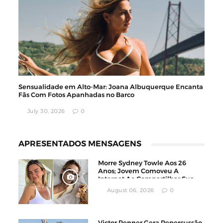
Sensualidade em Alto-Mar: Joana Albuquerque Encanta
Fãs Com Fotos Apanhadas no Barco
July 30, 2026
0
APRESENTADOS MENSAGENS
Morre Sydney Towle Aos 26
Anos; Jovem Comoveu A
Internet Ao Compartilhar Sua
Luta Contra O Câncer
August 06, 2026
0
Victor Renner Gera Repercussão