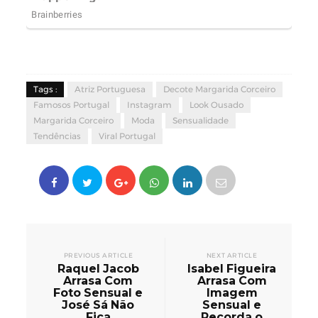
Tags :
Atriz Portuguesa
Decote Margarida Corceiro
Famosos Portugal
Instagram
Look Ousado
Margarida Corceiro
Moda
Sensualidade
Tendências
Viral Portugal
PREVIOUS ARTICLE
NEXT ARTICLE
Raquel Jacob
Isabel Figueira
Arrasa Com
Arrasa Com
Foto Sensual e
Imagem
José Sá Não
Sensual e
Fica
Recorda o