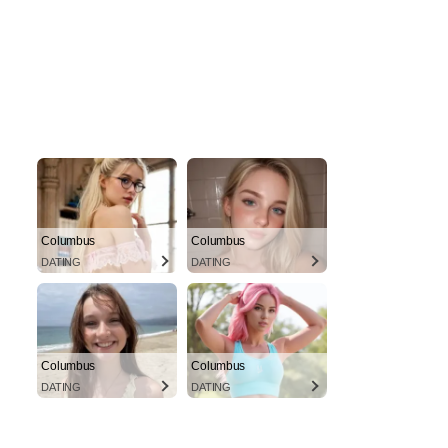
Columbus
Columbus
DATING
DATING
Columbus
Columbus
DATING
DATING