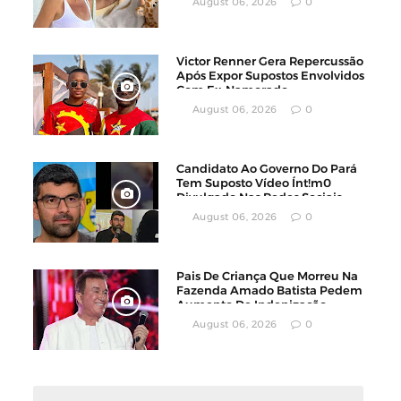
August 06, 2026
0
Victor Renner Gera Repercussão
Após Expor Supostos Envolvidos
Com Ex-Namorado
August 06, 2026
0
Candidato Ao Governo Do Pará
Tem Suposto Vídeo Ínt!m0
Divulgado Nas Redes Sociais
August 06, 2026
0
Pais De Criança Que Morreu Na
Fazenda Amado Batista Pedem
Aumento De Indenização
August 06, 2026
0