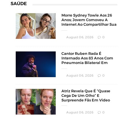
SAÚDE
Morre Sydney Towle Aos 26
Anos; Jovem Comoveu A
Internet Ao Compartilhar Sua
Luta Contra O Câncer
August 06, 2026
0
Cantor Ruben Rada É
Internado Aos 83 Anos Com
Pneumonia Bilateral Em
Montevidéu
August 06, 2026
0
Atriz Revela Que É “Quase
Cega De Um Olho” E
Surpreende Fãs Em Vídeo
August 06, 2026
0