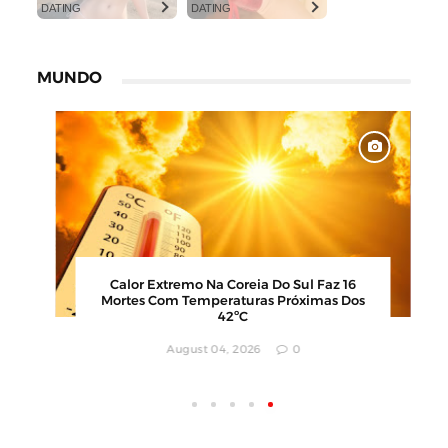
DATING
DATING
MUNDO
Polícia Investiga Morte De Modelo
Encontrada Em Mala Após Viagem Pela
Europa
August 04, 2026
0