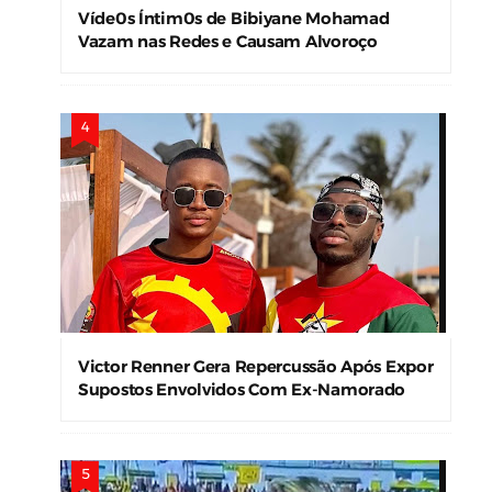
Víde0s Íntim0s de Bibiyane Mohamad
Vazam nas Redes e Causam Alvoroço
Victor Renner Gera Repercussão Após Expor
Supostos Envolvidos Com Ex-Namorado