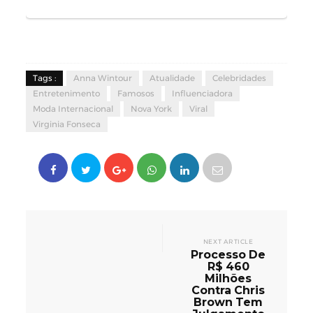
Tags :
Anna Wintour
Atualidade
Celebridades
Entretenimento
Famosos
Influenciadora
Moda Internacional
Nova York
Viral
Virginia Fonseca
NEXT ARTICLE
Processo De
R$ 460
Milhões
Contra Chris
Brown Tem