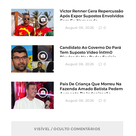
Victor Renner Gera Repercussão
Após Expor Supostos Envolvidos
Com Ex-Namorado
August 06, 2026
0
Candidato Ao Governo Do Pará
Tem Suposto Vídeo Ínt!m0
Divulgado Nas Redes Sociais
August 06, 2026
0
Pais De Criança Que Morreu Na
Fazenda Amado Batista Pedem
Aumento De Indenização
August 06, 2026
0
VISÍVEL / OCULTO COMENTÁRIOS