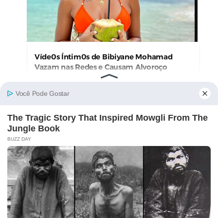
Víde0s Íntim0s de Bibiyane Mohamad
Vazam nas Redes e Causam Alvoroço
Kathy Valencia E A Roupa E Descuido Da