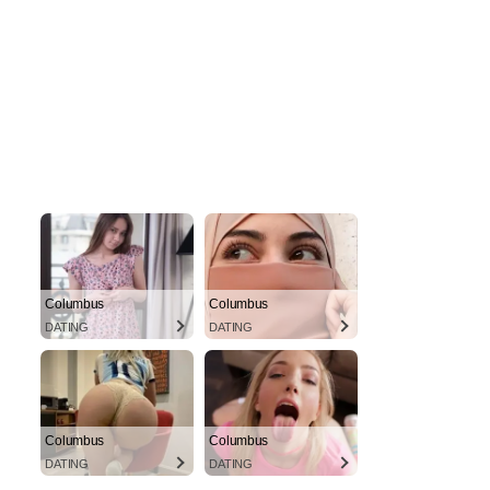
Columbus
Columbus
DATING
DATING
Columbus
Columbus
DATING
DATING