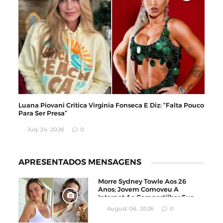
Luana Piovani Critica Virginia Fonseca E Diz: “Falta Pouco
Para Ser Presa”
July 24, 2026
0
APRESENTADOS MENSAGENS
Morre Sydney Towle Aos 26
Anos; Jovem Comoveu A
Internet Ao Compartilhar Sua
Luta Contra O Câncer
August 06, 2026
0