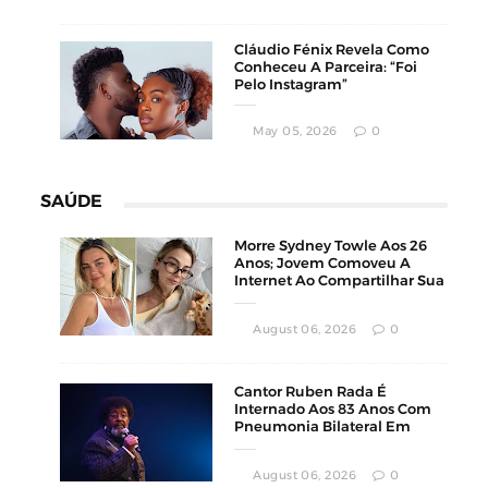
Cláudio Fénix Revela Como
Conheceu A Parceira: “Foi
Pelo Instagram”
May 05, 2026
0
SAÚDE
Morre Sydney Towle Aos 26
Anos; Jovem Comoveu A
Internet Ao Compartilhar Sua
Luta Contra O Câncer
August 06, 2026
0
Cantor Ruben Rada É
Internado Aos 83 Anos Com
Pneumonia Bilateral Em
Montevidéu
August 06, 2026
0