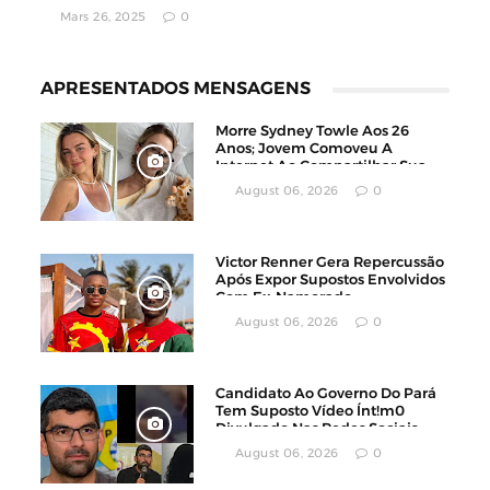
Mars 26, 2025
0
APRESENTADOS MENSAGENS
Morre Sydney Towle Aos 26
Anos; Jovem Comoveu A
Internet Ao Compartilhar Sua
Luta Contra O Câncer
August 06, 2026
0
Victor Renner Gera Repercussão
Após Expor Supostos Envolvidos
Com Ex-Namorado
August 06, 2026
0
Candidato Ao Governo Do Pará
Tem Suposto Vídeo Ínt!m0
Divulgado Nas Redes Sociais
August 06, 2026
0