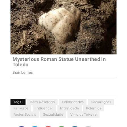
Tags :
Bem Resolvido
Celebridades
Declarações
Famosos
Influencer
Intimidade
Polémica
Redes Sociais
Sexualidade
Vinicius Teixeira