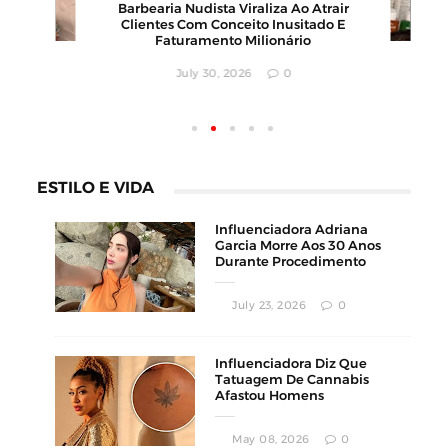
00
Barbearia Nudista Viraliza Ao Atrair
,
Clientes Com Conceito Inusitado E
Faturamento Milionário
July 30, 2026
0
ESTILO E VIDA
Influenciadora Adriana
Garcia Morre Aos 30 Anos
Durante Procedimento
Estético
July 23, 2026
0
Influenciadora Diz Que
Tatuagem De Cannabis
Afastou Homens
Conservadores
May 08, 2026
0