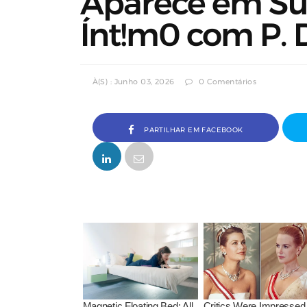
Aparece em Su
Ínt!m0 com P. 
À(s) : Junho 03, 2026
0 Comentários
PARTILHAR EM FACEBOOK