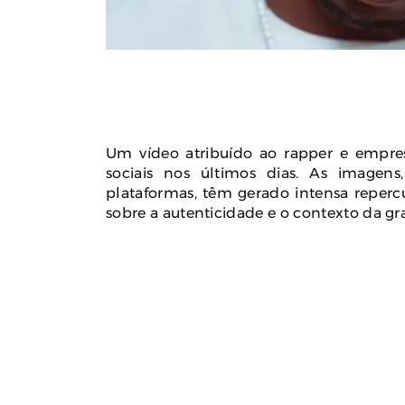
Calor Extremo Na Coreia Do Sul
Karyna Sh
Faz 16 Mortes Com Temperaturas
US$ 100 M
Próximas Dos 42ºC
Jeffre
Docu
August 04, 2026
0
Jul
Um vídeo atribuído ao rapper e empres
sociais nos últimos dias. As imagen
plataformas, têm gerado intensa reperc
sobre a autenticidade e o contexto da gr