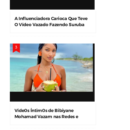
A Influenciadora Carioca Que Teve
O Vídeo Vazado Fazendo Suruba
Víde0s Íntim0s de Bibiyane
Mohamad Vazam nas Redes e
Causam Alvoroço