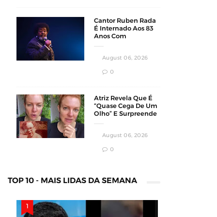
Cantor Ruben Rada
É Internado Aos 83
Anos Com
Pneumonia Bilateral
Em Montevidéu
August 06, 2026
0
Atriz Revela Que É
“Quase Cega De Um
Olho” E Surpreende
Fãs Em Vídeo
August 06, 2026
0
TOP 10 - MAIS LIDAS DA SEMANA