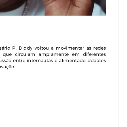
uliak Pode Herdar Até
Barbearia Nudista Viraliza Ao
ilhões Da Fortuna De
Atrair Clientes Com Conceito
y Epstein, Apontam
Inusitado E Faturamento
mentos Dos EUA
Milionário
y 29, 2026
0
July 30, 2026
0
ário P. Diddy voltou a movimentar as redes
s, que circulam amplamente em diferentes
ussão entre internautas e alimentado debates
avação.