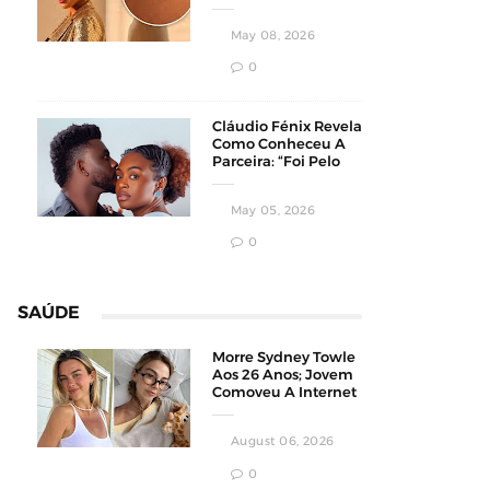
Homens
Conservadores
May 08, 2026
0
Cláudio Fénix Revela
Como Conheceu A
Parceira: “Foi Pelo
Instagram”
May 05, 2026
0
SAÚDE
Morre Sydney Towle
Aos 26 Anos; Jovem
Comoveu A Internet
Ao Compartilhar Sua
Luta Contra O
August 06, 2026
Câncer
0