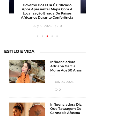
Governo Dos EUA É Criticado
Polícia 
Após Apresentar Mapa Com A
Modelo E
Localização Errada De Países
Após Vi
Africanos Durante Conferência
Augus
July 31, 2026
0
ESTILO E VIDA
Influenciadora
Adriana Garcia
Morre Aos 30 Anos
Durante
Procedimento
July 23, 2026
Estético
0
Influenciadora Diz
Que Tatuagem De
Cannabis Afastou