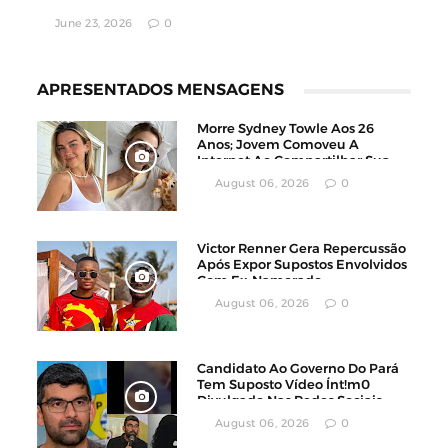
June 23, 2026
0
APRESENTADOS MENSAGENS
Morre Sydney Towle Aos 26
Anos; Jovem Comoveu A
Internet Ao Compartilhar Sua
Luta Contra O Câncer
August 06, 2026
0
Victor Renner Gera Repercussão
Após Expor Supostos Envolvidos
Com Ex-Namorado
August 06, 2026
0
Candidato Ao Governo Do Pará
Tem Suposto Vídeo Ínt!m0
Divulgado Nas Redes Sociais
August 06, 2026
0