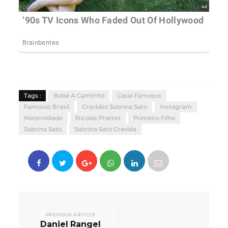
Tags :
Bebé A Caminho
Casal Famosos
Famosos Brasil
Gravidez Sabrina Sato
Instagram
Maternidade
Nicolas Prattes
Primeiro Filho
Sabrina Sato
Sabrina Sato Grávida
PREVIOUS ARTICLE
Daniel Rangel