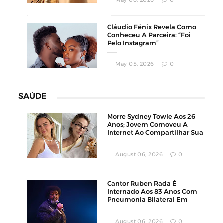
May 08, 2026
0
Cláudio Fénix Revela Como
Conheceu A Parceira: “Foi
Pelo Instagram”
May 05, 2026
0
SAÚDE
Morre Sydney Towle Aos 26
Anos; Jovem Comoveu A
Internet Ao Compartilhar Sua
Luta Contra O Câncer
August 06, 2026
0
Cantor Ruben Rada É
Internado Aos 83 Anos Com
Pneumonia Bilateral Em
Montevidéu
August 06, 2026
0