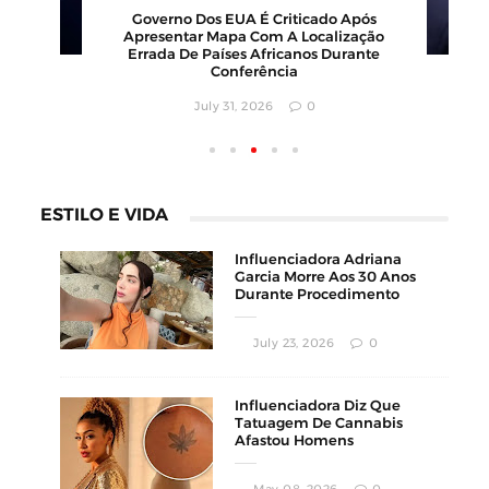
0
Barbearia Nudista Viraliza Ao Atrair
Clientes Com Conceito Inusitado E
Faturamento Milionário
July 30, 2026
0
ESTILO E VIDA
Influenciadora Adriana
Garcia Morre Aos 30 Anos
Durante Procedimento
Estético
July 23, 2026
0
Influenciadora Diz Que
Tatuagem De Cannabis
Afastou Homens
Conservadores