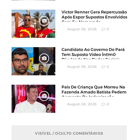
Victor Renner Gera Repercussão
Após Expor Supostos Envolvidos
Com Ex-Namorado
August 06, 2026
0
Candidato Ao Governo Do Pará
Tem Suposto Vídeo Ínt!m0
Divulgado Nas Redes Sociais
August 06, 2026
0
Pais De Criança Que Morreu Na
Fazenda Amado Batista Pedem
Aumento De Indenização
August 06, 2026
0
VISÍVEL / OCULTO COMENTÁRIOS