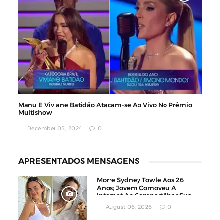
Manu E Viviane Batidão Atacam-se Ao Vivo No Prêmio
Multishow
December 05, 2024
0
APRESENTADOS MENSAGENS
Morre Sydney Towle Aos 26
Anos; Jovem Comoveu A
Internet Ao Compartilhar Sua
Luta Contra O Câncer
August 06, 2026
0