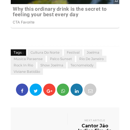
Tags :
Cultura Do Norte
Festival
Joelma
Música Paraense
Palco Sunset
Rio De Janeiro
Rock In Rio
Show Joelma
Tecnomelody
Viviane Batidão
NEXT ARTICLE
Cantor Jão