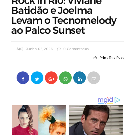
Rock in Rio: Viviane
Batidão e Joelma
Levam o Tecnomelody
ao Palco Sunset
À(s) : Junho 02, 2026
0 Comentários
Print This Post