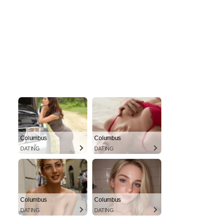
Columbus
Columbus
DATING
DATING
Columbus
Columbus
DATING
DATING