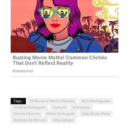
Tags :
18 Buracos Para O Paraíso
Atriz Portuguesa
Cinema Português
Cultura
Entrevista
Estreia Cinema
Filme Português
João Nuno Pinto
Notícias Ao Minuto
Rita Cabaço