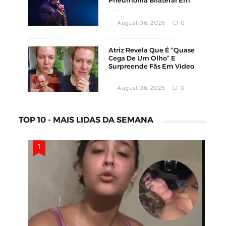
Pneumonia Bilateral Em
Montevidéu
August 06, 2026
0
Atriz Revela Que É “Quase
Cega De Um Olho” E
Surpreende Fãs Em Vídeo
August 06, 2026
0
TOP 10 - MAIS LIDAS DA SEMANA