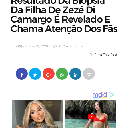
Resultado Da Biópsia
Da Filha De Zezé Di
Camargo É Revelado E
Chama Atenção Dos Fãs
À(s) : Junho 15, 2026
0 Comentários
Print This Post