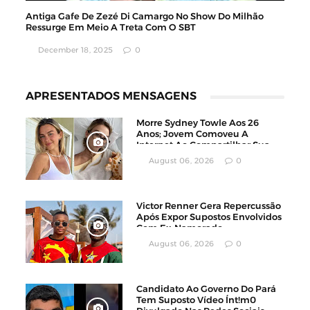
Antiga Gafe De Zezé Di Camargo No Show Do Milhão
Ressurge Em Meio A Treta Com O SBT
December 18, 2025
0
APRESENTADOS MENSAGENS
Morre Sydney Towle Aos 26
Anos; Jovem Comoveu A
Internet Ao Compartilhar Sua
Luta Contra O Câncer
August 06, 2026
0
Victor Renner Gera Repercussão
Após Expor Supostos Envolvidos
Com Ex-Namorado
August 06, 2026
0
Candidato Ao Governo Do Pará
Tem Suposto Vídeo Ínt!m0