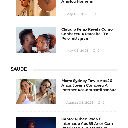
Afastou Homens
Conservadores
May 08, 2026
0
Cláudio Fénix Revela Como
Conheceu A Parceira: “Foi
Pelo Instagram”
May 05, 2026
0
SAÚDE
Morre Sydney Towle Aos 26
Anos; Jovem Comoveu A
Internet Ao Compartilhar Sua
Luta Contra O Câncer
August 06, 2026
0
Cantor Ruben Rada É
Internado Aos 83 Anos Com