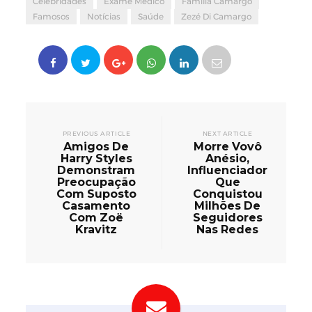
Celebridades
Exame Médico
Família Camargo
Famosos
Notícias
Saúde
Zezé Di Camargo
PREVIOUS ARTICLE
NEXT ARTICLE
Amigos De
Morre Vovô
Harry Styles
Anésio,
Demonstram
Influenciador
Preocupação
Que
Com Suposto
Conquistou
Casamento
Milhões De
Com Zoë
Seguidores
Kravitz
Nas Redes