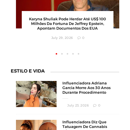
Calor Extremo Na Coreia Do Sul Faz 16
a
Mortes Com Temperaturas Próximas Dos
42ºC
August 04, 2026
0
ESTILO E VIDA
Influenciadora Adriana
Garcia Morre Aos 30 Anos
Durante Procedimento
Estético
July 23, 2026
0
Influenciadora Diz Que
Tatuagem De Cannabis