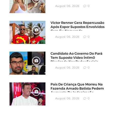
Internet Ao Compartilhar Sua
Luta Contra O Câncer
August 06, 2026
0
Victor Renner Gera Repercussão
Após Expor Supostos Envolvidos
Com Ex-Namorado
August 06, 2026
0
Candidato Ao Governo Do Pará
Tem Suposto Vídeo Ínt!m0
Divulgado Nas Redes Sociais
August 06, 2026
0
Pais De Criança Que Morreu Na
Fazenda Amado Batista Pedem
Aumento De Indenização
August 06, 2026
0