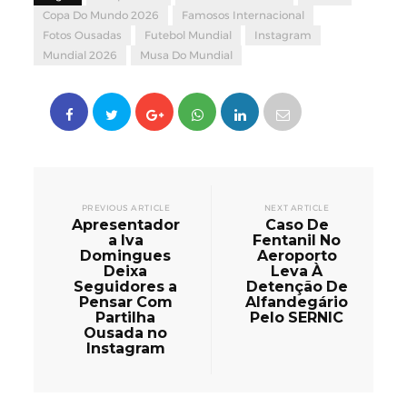
Copa Do Mundo 2026
Famosos Internacional
Fotos Ousadas
Futebol Mundial
Instagram
Mundial 2026
Musa Do Mundial
PREVIOUS ARTICLE
NEXT ARTICLE
Apresentador
Caso De
a Iva
Fentanil No
Domingues
Aeroporto
Deixa
Leva À
Seguidores a
Detenção De
Pensar Com
Alfandegário
Partilha
Pelo SERNIC
Ousada no
Instagram