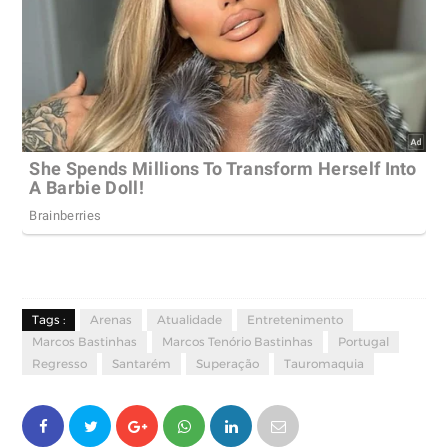
Tags :
Arenas
Atualidade
Entretenimento
Marcos Bastinhas
Marcos Tenório Bastinhas
Portugal
Regresso
Santarém
Superação
Tauromaquia