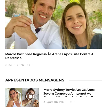
Marcos Bastinhas Regressa Às Arenas Após Luta Contra A
Depressão
June 10, 2026
0
APRESENTADOS MENSAGENS
Morre Sydney Towle Aos 26 Anos;
Jovem Comoveu A Internet Ao
Compartilhar Sua Luta Contra O
Câncer
August 06, 2026
0