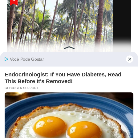
Cuca Roseta Mostra-se Abençoada E Fãs Vão À
Beira Da Loucura