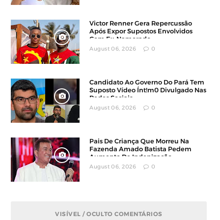
Victor Renner Gera Repercussão
Após Expor Supostos Envolvidos
Com Ex-Namorado
August 06, 2026
0
Candidato Ao Governo Do Pará Tem
Suposto Vídeo Ínt!m0 Divulgado Nas
Redes Sociais
August 06, 2026
0
Pais De Criança Que Morreu Na
Fazenda Amado Batista Pedem
Aumento De Indenização
August 06, 2026
0
VISÍVEL / OCULTO COMENTÁRIOS