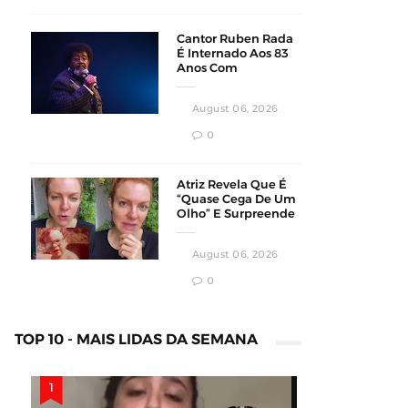
Cantor Ruben Rada
É Internado Aos 83
Anos Com
Pneumonia Bilateral
Em Montevidéu
August 06, 2026
0
Atriz Revela Que É
“Quase Cega De Um
Olho” E Surpreende
Fãs Em Vídeo
August 06, 2026
0
TOP 10 - MAIS LIDAS DA SEMANA