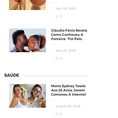
Homens
Conservadores
May 08, 2026
0
Cláudio Fénix Revela
Como Conheceu A
Parceira: “Foi Pelo
Instagram”
May 05, 2026
0
SAÚDE
Morre Sydney Towle
Aos 26 Anos; Jovem
Comoveu A Internet
Ao Compartilhar Sua
Luta Contra O
August 06, 2026
Câncer
0