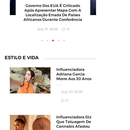
Governo Dos EUA É Criticado
Polícia 
Após Apresentar Mapa Com A
Modelo E
Localização Errada De Países
Após Vi
Africanos Durante Conferência
Augus
July 31, 2026
0
ESTILO E VIDA
Influenciadora
Adriana Garcia
Morre Aos 30 Anos
Durante
Procedimento
July 23, 2026
Estético
0
Influenciadora Diz
Que Tatuagem De
Cannabis Afastou