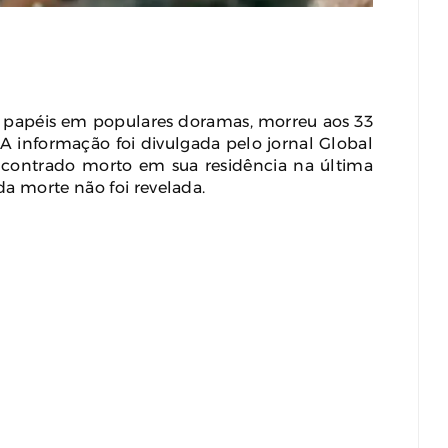
uliak Pode Herdar Até
Barbearia Nudista Viraliza Ao
ilhões Da Fortuna De
Atrair Clientes Com Conceito
y Epstein, Apontam
Inusitado E Faturamento
mentos Dos EUA
Milionário
y 29, 2026
0
July 30, 2026
0
s papéis em populares doramas, morreu aos 33
 informação foi divulgada pelo jornal Global
encontrado morto em sua residência na última
da morte não foi revelada.