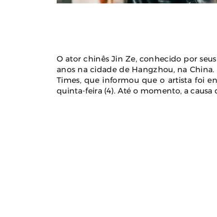
Calor Extremo Na Coreia Do Sul
Karyna Sh
Faz 16 Mortes Com Temperaturas
US$ 100 M
Próximas Dos 42ºC
Jeffre
Docu
August 04, 2026
0
Jul
O ator chinês Jin Ze, conhecido por seu
anos na cidade de Hangzhou, na China. A
Times, que informou que o artista foi 
quinta-feira (4). Até o momento, a causa 