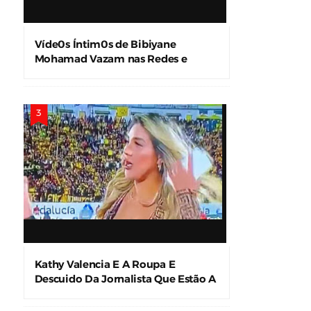
Víde0s Íntim0s de Bibiyane
Mohamad Vazam nas Redes e
Causam Alvoroço
Kathy Valencia E A Roupa E
Descuido Da Jornalista Que Estão A
Levar A Internet À Loucura