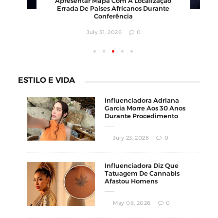
Apresentar Mapa Com A Localização
Errada De Países Africanos Durante
Conferência
July 31, 2026
0
ESTILO E VIDA
Influenciadora Adriana
Garcia Morre Aos 30 Anos
Durante Procedimento
Estético
July 23, 2026
0
Influenciadora Diz Que
Tatuagem De Cannabis
Afastou Homens
Conservadores
May 08, 2026
0