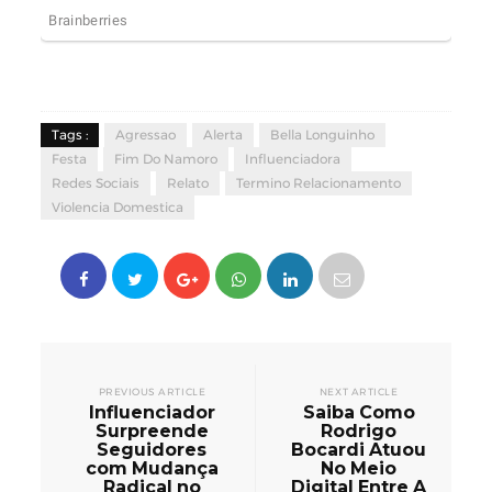
Tags :
Agressao
Alerta
Bella Longuinho
Festa
Fim Do Namoro
Influenciadora
Redes Sociais
Relato
Termino Relacionamento
Violencia Domestica
PREVIOUS ARTICLE
NEXT ARTICLE
Influenciador
Saiba Como
Surpreende
Rodrigo
Seguidores
Bocardi Atuou
com Mudança
No Meio
Radical no
Digital Entre A