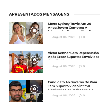
APRESENTADOS MENSAGENS
Morre Sydney Towle Aos 26
Anos; Jovem Comoveu A
Internet Ao Compartilhar Sua
Luta Contra O Câncer
August 06, 2026
0
Victor Renner Gera Repercussão
Após Expor Supostos Envolvidos
Com Ex-Namorado
August 06, 2026
0
Candidato Ao Governo Do Pará
Tem Suposto Vídeo Ínt!m0
Divulgado Nas Redes Sociais
August 06, 2026
0