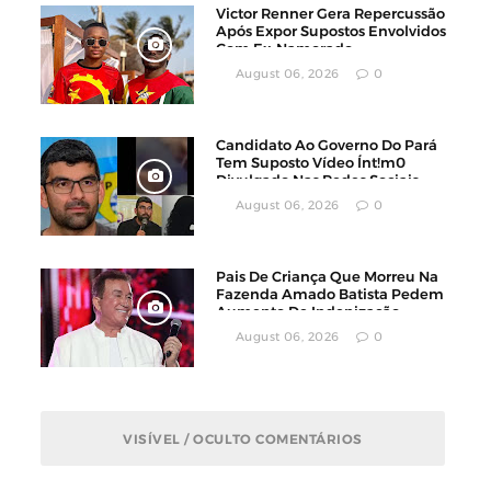
Victor Renner Gera Repercussão
Após Expor Supostos Envolvidos
Com Ex-Namorado
August 06, 2026
0
Candidato Ao Governo Do Pará
Tem Suposto Vídeo Ínt!m0
Divulgado Nas Redes Sociais
August 06, 2026
0
Pais De Criança Que Morreu Na
Fazenda Amado Batista Pedem
Aumento De Indenização
August 06, 2026
0
VISÍVEL / OCULTO COMENTÁRIOS