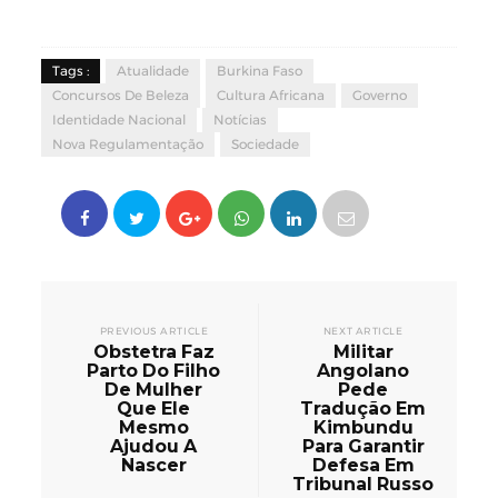
Tags :
Atualidade
Burkina Faso
Concursos De Beleza
Cultura Africana
Governo
Identidade Nacional
Notícias
Nova Regulamentação
Sociedade
PREVIOUS ARTICLE
NEXT ARTICLE
Obstetra Faz
Militar
Parto Do Filho
Angolano
De Mulher
Pede
Que Ele
Tradução Em
Mesmo
Kimbundu
Ajudou A
Para Garantir
Nascer
Defesa Em
Tribunal Russo