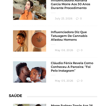
Influenciadora Adriana
Garcia Morre Aos 30 Anos
Durante Procedimento
Estético
July 23, 2026
0
Influenciadora Diz Que
Tatuagem De Cannabis
Afastou Homens
Conservadores
May 08, 2026
0
Cláudio Fénix Revela Como
Conheceu A Parceira: “Foi
Pelo Instagram”
May 05, 2026
0
SAÚDE
Morre Sydney Towle Aos 26