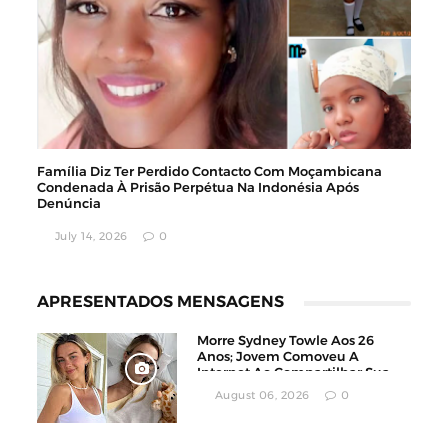
Família Diz Ter Perdido Contacto Com Moçambicana
Condenada À Prisão Perpétua Na Indonésia Após
Denúncia
July 14, 2026
0
APRESENTADOS MENSAGENS
Morre Sydney Towle Aos 26
Anos; Jovem Comoveu A
Internet Ao Compartilhar Sua
Luta Contra O Câncer
August 06, 2026
0