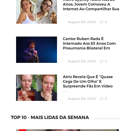
Anos; Jovem Comoveu A
Internet Ao Compartilhar Sua
Luta Contra O Câncer
August 06, 2026
0
Cantor Ruben Rada É
Internado Aos 83 Anos Com
Pneumonia Bilateral Em
Montevidéu
August 06, 2026
0
Atriz Revela Que É “Quase
Cega De Um Olho” E
Surpreende Fãs Em Vídeo
August 06, 2026
0
TOP 10 - MAIS LIDAS DA SEMANA