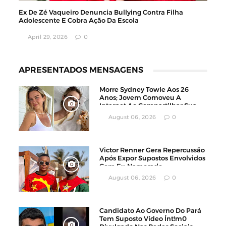
Ex De Zé Vaqueiro Denuncia Bullying Contra Filha
Adolescente E Cobra Ação Da Escola
April 29, 2026
0
APRESENTADOS MENSAGENS
Morre Sydney Towle Aos 26
Anos; Jovem Comoveu A
Internet Ao Compartilhar Sua
Luta Contra O Câncer
August 06, 2026
0
Victor Renner Gera Repercussão
Após Expor Supostos Envolvidos
Com Ex-Namorado
August 06, 2026
0
Candidato Ao Governo Do Pará
Tem Suposto Vídeo Ínt!m0