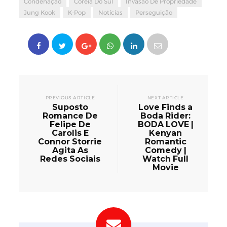
Condenação
Coreia Do Sul
Invasão De Propriedade
Jung Kook
K-Pop
Notícias
Perseguição
PREVIOUS ARTICLE
NEXT ARTICLE
Suposto
Love Finds a
Romance De
Boda Rider:
Felipe De
BODA LOVE |
Carolis E
Kenyan
Connor Storrie
Romantic
Agita As
Comedy |
Redes Sociais
Watch Full
Movie