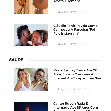
Afastou Homens
Conservadores
May 08, 2026
0
Cláudio Fénix Revela Como
Conheceu A Parceira: “Foi
Pelo Instagram”
May 05, 2026
0
SAÚDE
Morre Sydney Towle Aos 26
Anos; Jovem Comoveu A
Internet Ao Compartilhar Sua
Luta Contra O Câncer
August 06, 2026
0
Cantor Ruben Rada É
Internado Aos 83 Anos Com