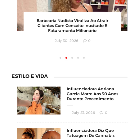
Karyna Shuliak Pode Herdar Até US$ 100
B
Milhões Da Fortuna De Jeffrey Epstein,
Apontam Documentos Dos EUA
July 29, 2026
0
ESTILO E VIDA
Influenciadora Adriana
Garcia Morre Aos 30 Anos
Durante Procedimento
Estético
July 23, 2026
0
Influenciadora Diz Que
Tatuagem De Cannabis