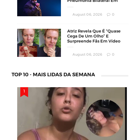
Pneumonia Bilateral Em
Montevidéu
August 06, 2026
0
Atriz Revela Que É “Quase
Cega De Um Olho” E
Surpreende Fãs Em Vídeo
August 06, 2026
0
TOP 10 - MAIS LIDAS DA SEMANA