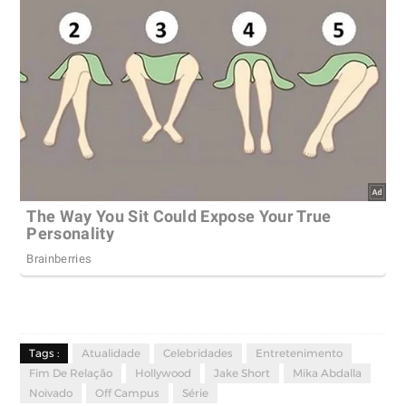
Tags :
Atualidade
Celebridades
Entretenimento
Fim De Relação
Hollywood
Jake Short
Mika Abdalla
Noivado
Off Campus
Série