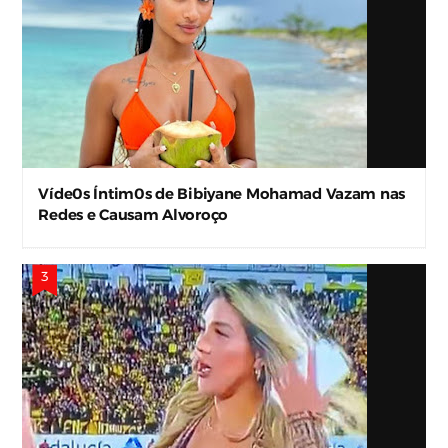
Víde0s Íntim0s de Bibiyane Mohamad Vazam nas
Redes e Causam Alvoroço
Kathy Valencia E A Roupa E Descuido Da