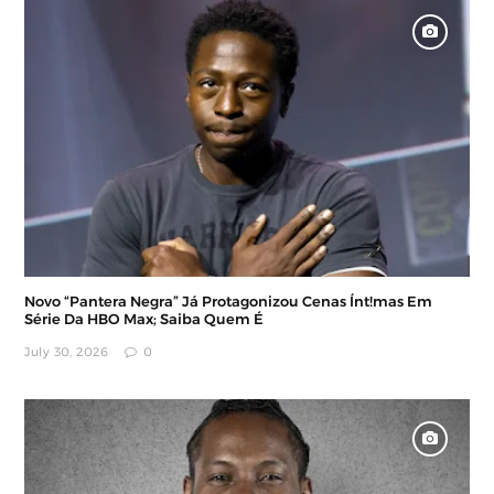
Novo “Pantera Negra” Já Protagonizou Cenas Ínt!mas Em
Série Da HBO Max; Saiba Quem É
July 30, 2026
0