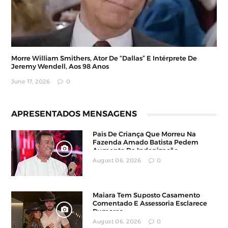
Morre William Smithers, Ator De “Dallas” E Intérprete De
Jeremy Wendell, Aos 98 Anos
June 17, 2026
0
APRESENTADOS MENSAGENS
Pais De Criança Que Morreu Na
Fazenda Amado Batista Pedem
Aumento De Indenização
August 06, 2026
0
Maiara Tem Suposto Casamento
Comentado E Assessoria Esclarece
Rumores
August 06, 2026
0