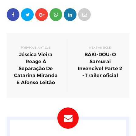
PREVIOUS ARTICLE
NEXT ARTICLE
Jéssica Vieira
BAKI-DOU: O
Reage À
Samurai
Separação De
Invencível Parte 2
Catarina Miranda
- Trailer oficial
E Afonso Leitão