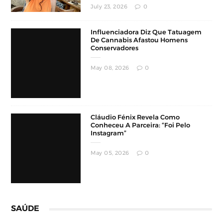
July 23, 2026
0
Influenciadora Diz Que Tatuagem
De Cannabis Afastou Homens
Conservadores
May 08, 2026
0
Cláudio Fénix Revela Como
Conheceu A Parceira: “Foi Pelo
Instagram”
May 05, 2026
0
SAÚDE
Cantor Ruben Rada É Internado Aos
83 Anos Com Pneumonia Bilateral
Em Montevidéu