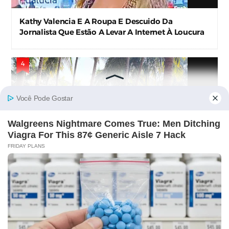
Jornalista Que Estão A Levar A Internet À Loucura
Cuca Roseta Mostra-se Abençoada E Fãs Vão À
Beira Da Loucura