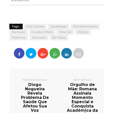
Tags :
Ana Castela
Atualidade
Entretenimento
Famosos
Gustavo Mioto
Internet
Música
Polêmica
Rumores
Zé Felipe
PREVIOUS ARTICLE
NEXT ARTICLE
Diogo
Orgulho de
Nogueira
Mãe: Romana
Revela
Assinala
Problema De
Momento
Saúde Que
Especial e
Afetou Sua
Conquista
Voz
Académica da