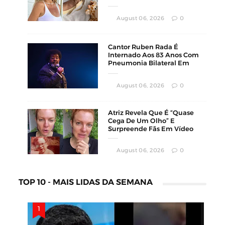
Luta Contra O Câncer
August 06, 2026
0
Cantor Ruben Rada É
Internado Aos 83 Anos Com
Pneumonia Bilateral Em
Montevidéu
August 06, 2026
0
Atriz Revela Que É “Quase
Cega De Um Olho” E
Surpreende Fãs Em Vídeo
August 06, 2026
0
TOP 10 - MAIS LIDAS DA SEMANA