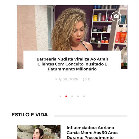
6
Karyna Shuliak Pode Herdar Até US$ 100
os
Milhões Da Fortuna De Jeffrey Epstein,
Apontam Documentos Dos EUA
July 29, 2026
0
ESTILO E VIDA
Influenciadora Adriana
Garcia Morre Aos 30 Anos
Durante Procedimento