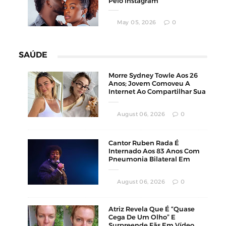
Pelo Instagram”
May 05, 2026
0
SAÚDE
Morre Sydney Towle Aos 26
Anos; Jovem Comoveu A
Internet Ao Compartilhar Sua
Luta Contra O Câncer
August 06, 2026
0
Cantor Ruben Rada É
Internado Aos 83 Anos Com
Pneumonia Bilateral Em
Montevidéu
August 06, 2026
0
Atriz Revela Que É “Quase
Cega De Um Olho” E
Surpreende Fãs Em Vídeo