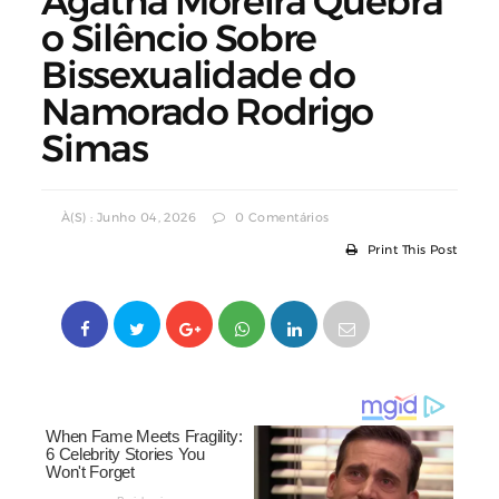
Agatha Moreira Quebra
o Silêncio Sobre
Bissexualidade do
Namorado Rodrigo
Simas
À(s) : Junho 04, 2026
0 Comentários
Print This Post