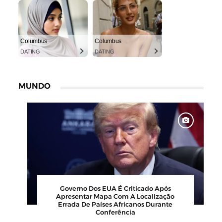
Columbus
Columbus
DATING
DATING
MUNDO
00
Barbearia Nudista Viraliza Ao Atrair
,
Clientes Com Conceito Inusitado E
Faturamento Milionário
July 30, 2026
0