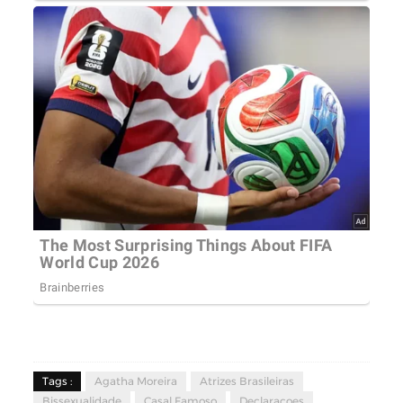
Tags :
Agatha Moreira
Atrizes Brasileiras
Bissexualidade
Casal Famoso
Declaracoes