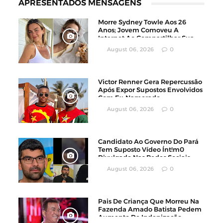
APRESENTADOS MENSAGENS
Morre Sydney Towle Aos 26
Anos; Jovem Comoveu A
Internet Ao Compartilhar Sua
Luta Contra O Câncer
August 06, 2026
0
Victor Renner Gera Repercussão
Após Expor Supostos Envolvidos
Com Ex-Namorado
August 06, 2026
0
Candidato Ao Governo Do Pará
Tem Suposto Vídeo Ínt!m0
Divulgado Nas Redes Sociais
August 06, 2026
0
Pais De Criança Que Morreu Na
Fazenda Amado Batista Pedem
Aumento De Indenização