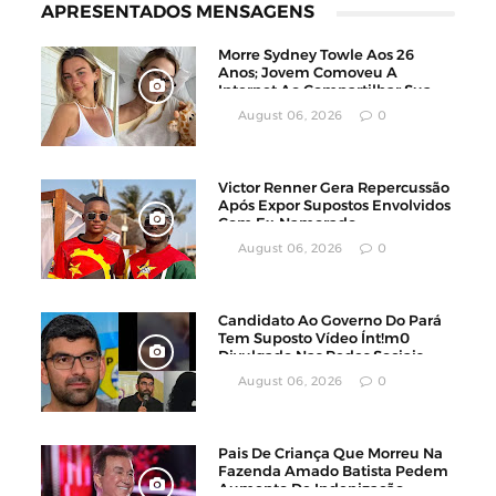
APRESENTADOS MENSAGENS
Morre Sydney Towle Aos 26
Anos; Jovem Comoveu A
Internet Ao Compartilhar Sua
Luta Contra O Câncer
August 06, 2026
0
Victor Renner Gera Repercussão
Após Expor Supostos Envolvidos
Com Ex-Namorado
August 06, 2026
0
Candidato Ao Governo Do Pará
Tem Suposto Vídeo Ínt!m0
Divulgado Nas Redes Sociais
August 06, 2026
0
Pais De Criança Que Morreu Na
Fazenda Amado Batista Pedem
Aumento De Indenização