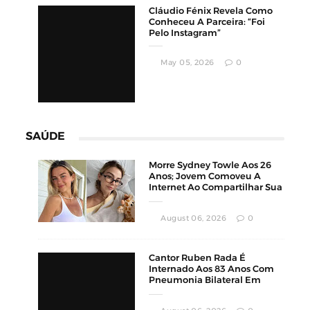
Calor Extremo Na Coreia Do Sul Faz 16
a
Mortes Com Temperaturas Próximas Dos
42ºC
August 04, 2026
0
ESTILO E VIDA
Influenciadora Adriana
Garcia Morre Aos 30 Anos
Durante Procedimento
Estético
July 23, 2026
0
Influenciadora Diz Que