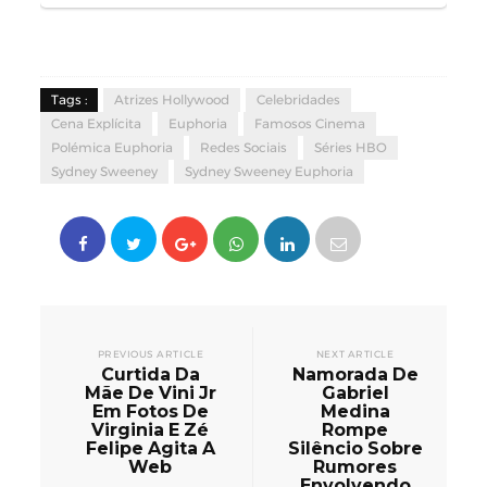
Tags :
Atrizes Hollywood
Celebridades
Cena Explícita
Euphoria
Famosos Cinema
Polémica Euphoria
Redes Sociais
Séries HBO
Sydney Sweeney
Sydney Sweeney Euphoria
PREVIOUS ARTICLE
NEXT ARTICLE
Curtida Da
Namorada De
Mãe De Vini Jr
Gabriel
Em Fotos De
Medina
Virginia E Zé
Rompe
Felipe Agita A
Silêncio Sobre
Web
Rumores
Envolvendo