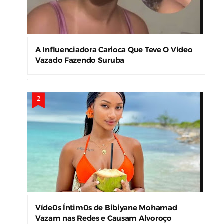
August 06, 2026
0
Cantor Ruben Rada É
Internado Aos 83 Anos Com
Pneumonia Bilateral Em
Montevidéu
August 06, 2026
0
Atriz Revela Que É “Quase
Cega De Um Olho” E
Surpreende Fãs Em Vídeo
August 06, 2026
0
TOP 10 - MAIS LIDAS DA SEMANA