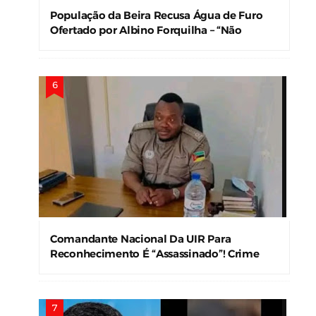
Jornalista Que Estão A Levar A Internet À
Loucura
Cuca Roseta Mostra-se Abençoada E Fãs
Vão À Beira Da Loucura