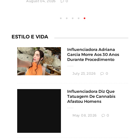
Columbus
Columbus
DATING
DATING
Columbus
Columbus
DATING
DATING
MUNDO