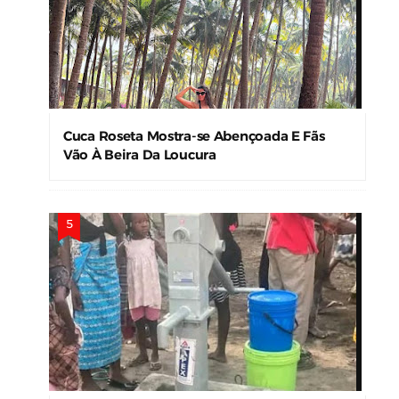
Víde0s Íntim0s de Bibiyane Mohamad
Vazam nas Redes e Causam Alvoroço
Kathy Valencia E A Roupa E Descuido Da