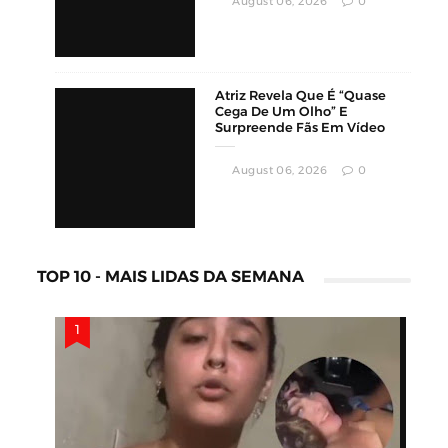
Tatuagem De Cannabis
Afastou Homens
Conservadores
May 08, 2026
0
Cláudio Fénix Revela Como
Conheceu A Parceira: “Foi
Pelo Instagram”
May 05, 2026
0
SAÚDE
Morre Sydney Towle Aos 26
Anos; Jovem Comoveu A
Internet Ao Compartilhar Sua
Luta Contra O Câncer