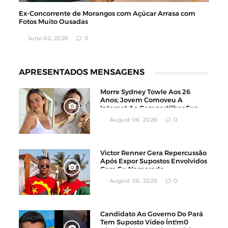
Ex-Concorrente de Morangos com Açúcar Arrasa com
Fotos Muito Ousadas
June 02, 2026
0
APRESENTADOS MENSAGENS
Morre Sydney Towle Aos 26
Anos; Jovem Comoveu A
Internet Ao Compartilhar Sua
Luta Contra O Câncer
August 06, 2026
0
Victor Renner Gera Repercussão
Após Expor Supostos Envolvidos
Com Ex-Namorado
August 06, 2026
0
Candidato Ao Governo Do Pará
Tem Suposto Vídeo Ínt!m0