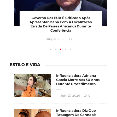
Governo Dos EUA É Criticado Após
Apresentar Mapa Com A Localização
Errada De Países Africanos Durante
Conferência
July 31, 2026
0
ESTILO E VIDA
Influenciadora Adriana
Garcia Morre Aos 30 Anos
Durante Procedimento
Estético
July 23, 2026
0
Influenciadora Diz Que
Tatuagem De Cannabis