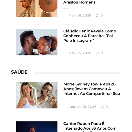
Afastou Homens
Conservadores
May 08, 2026
0
Cláudio Fénix Revela Como
Conheceu A Parceira: “Foi
Pelo Instagram”
May 05, 2026
0
SAÚDE
Morre Sydney Towle Aos 26
Anos; Jovem Comoveu A
Internet Ao Compartilhar Sua
Luta Contra O Câncer
August 06, 2026
0
Cantor Ruben Rada É
Internado Aos 83 Anos Com