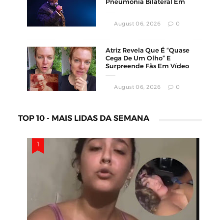
Pneumonia Bilateral Em
Montevidéu
August 06, 2026
0
Atriz Revela Que É “Quase
Cega De Um Olho” E
Surpreende Fãs Em Vídeo
August 06, 2026
0
TOP 10 - MAIS LIDAS DA SEMANA