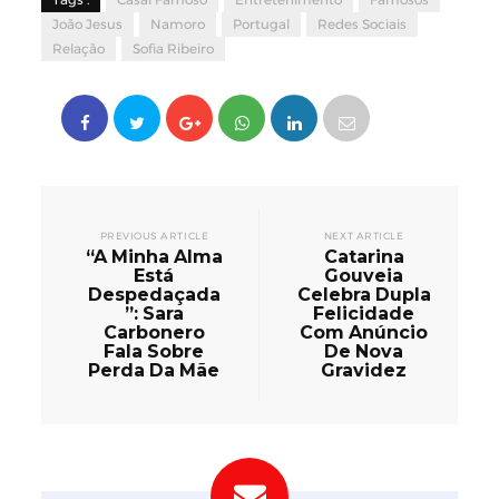
Tags :
Casal Famoso
Entretenimento
Famosos
João Jesus
Namoro
Portugal
Redes Sociais
Relação
Sofia Ribeiro
PREVIOUS ARTICLE
NEXT ARTICLE
“A Minha Alma
Catarina
Está
Gouveia
Despedaçada
Celebra Dupla
”: Sara
Felicidade
Carbonero
Com Anúncio
Fala Sobre
De Nova
Perda Da Mãe
Gravidez