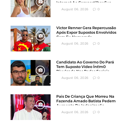
Internet Ao Compartilhar Sua
Luta Contra O Câncer
August 06, 2026
0
Victor Renner Gera Repercussão
Após Expor Supostos Envolvidos
Com Ex-Namorado
August 06, 2026
0
Candidato Ao Governo Do Pará
Tem Suposto Vídeo Ínt!m0
Divulgado Nas Redes Sociais
August 06, 2026
0
Pais De Criança Que Morreu Na
Fazenda Amado Batista Pedem
Aumento De Indenização
August 06, 2026
0