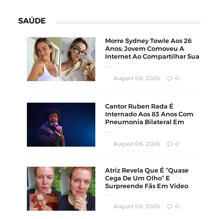
SAÚDE
Morre Sydney Towle Aos 26
Anos; Jovem Comoveu A
Internet Ao Compartilhar Sua
Luta Contra O Câncer
August 06, 2026
0
Cantor Ruben Rada É
Internado Aos 83 Anos Com
Pneumonia Bilateral Em
Montevidéu
August 06, 2026
0
Atriz Revela Que É “Quase
Cega De Um Olho” E
Surpreende Fãs Em Vídeo
August 06, 2026
0