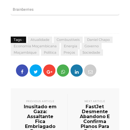
Tags :
Atualidade
Combustíveis
Daniel Chapo
Economia Moçambicana
Energia
Governo
Moçambique
Política
Preços
Sociedade
PREVIOUS ARTICLE
NEXT ARTICLE
Inusitado em
FastJet
Gaza:
Desmente
Assaltante
Abandono E
Fica
Confirma
Embriagado
Planos Para