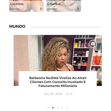
Columbus
Columbus
DATING
DATING
MUNDO
6
Karyna Shuliak Pode Herdar Até US$ 100
os
Milhões Da Fortuna De Jeffrey Epstein,
Apontam Documentos Dos EUA
July 29, 2026
0