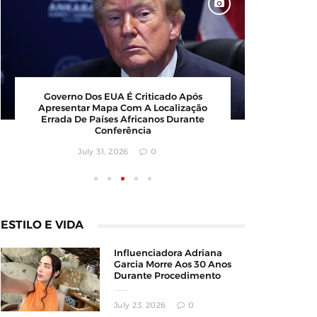
Barbearia Nudista Viraliza Ao Atrair
Gover
Clientes Com Conceito Inusitado E
Aprese
Faturamento Milionário
Errada
July 30, 2026
0
ESTILO E VIDA
Influenciadora Adriana
Garcia Morre Aos 30 Anos
Durante Procedimento
Estético
July 23, 2026
0