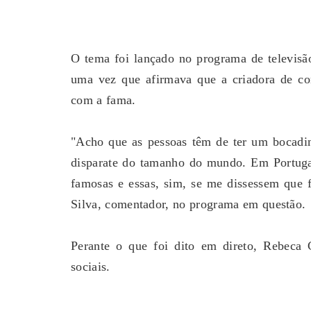
O tema foi lançado no programa de televisã
uma vez que afirmava que a criadora de cont
estiga Morte De Modelo
Calor Extremo Na Coreia Do S
com a fama.
m Mala Após Viagem Pela
Mortes Com Temperaturas Pró
Europa
42ºC
 04, 2026
0
August 04, 2026
0
"Acho que as pessoas têm de ter um bocadi
disparate do tamanho do mundo. Em Portugal
famosas e essas, sim, se me dissessem que f
Silva, comentador, no programa em questão.
Perante o que foi dito em direto, Rebeca C
sociais.