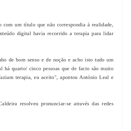
o com um título que não correspondia à realidade,
eúdo digital havia recorrido a terapia para lidar
ul Faz 16
Karyna Shuliak Pode Herdar Até US$ 100
ximas Dos
Milhões Da Fortuna De Jeffrey Epstein,
Apontam Documentos Dos EUA
July 29, 2026
0
nho de bom senso e de noção e acho isto tudo um
 há quarto/ cinco pessoas que de facto são muito
aziam terapia, eu aceito", apontou António Leal e
aldeira resolveu pronunciar-se através das redes