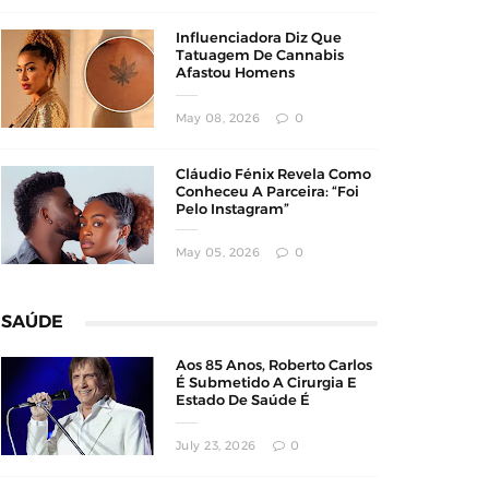
Influenciadora Diz Que
Tatuagem De Cannabis
Afastou Homens
Conservadores
May 08, 2026
0
Cláudio Fénix Revela Como
Conheceu A Parceira: “Foi
Pelo Instagram”
May 05, 2026
0
SAÚDE
Aos 85 Anos, Roberto Carlos
É Submetido A Cirurgia E
Estado De Saúde É
Atualizado
July 23, 2026
0