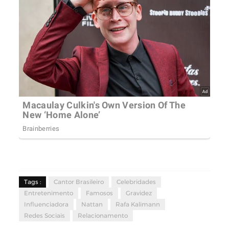
Tags :
Cantor Brasileiro
Celebridades
Entretenimento
Famosos
Gravidez
Influenciadora
Nattan
Rafa Kalimann
Redes Sociais
Relacionamento