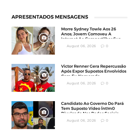
APRESENTADOS MENSAGENS
Morre Sydney Towle Aos 26
Anos; Jovem Comoveu A
Internet Ao Compartilhar Sua
Luta Contra O Câncer
August 06, 2026
0
Victor Renner Gera Repercussão
Após Expor Supostos Envolvidos
Com Ex-Namorado
August 06, 2026
0
Candidato Ao Governo Do Pará
Tem Suposto Vídeo Ínt!m0
Divulgado Nas Redes Sociais
August 06, 2026
0