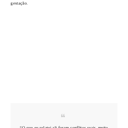
gestação.
“O que eu relatei ali foram conflitos reais, muito