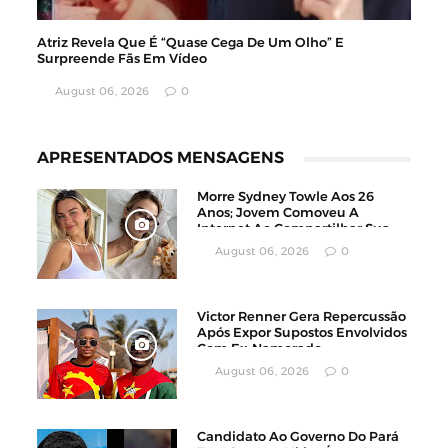
Atriz Revela Que É “Quase Cega De Um Olho” E
Surpreende Fãs Em Vídeo
August 06, 2026
0
APRESENTADOS MENSAGENS
Morre Sydney Towle Aos 26
Anos; Jovem Comoveu A
Internet Ao Compartilhar Sua
Luta Contra O Câncer
August 06, 2026
0
Victor Renner Gera Repercussão
Após Expor Supostos Envolvidos
Com Ex-Namorado
August 06, 2026
0
Candidato Ao Governo Do Pará