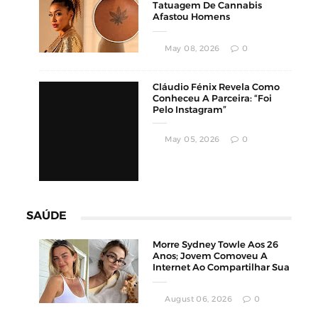
Tatuagem De Cannabis
Afastou Homens
Conservadores
May 08, 2026
0
Cláudio Fénix Revela Como
Conheceu A Parceira: “Foi
Pelo Instagram”
May 05, 2026
0
SAÚDE
Morre Sydney Towle Aos 26
Anos; Jovem Comoveu A
Internet Ao Compartilhar Sua
Luta Contra O Câncer
August 06, 2026
0