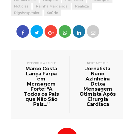
Notícias
Rainha Margarida
Realeza
Rigshospitalet
Saúde
PREVIOUS ARTICLE
NEXT ARTICLE
Marco Costa
Jornalista
Lança Farpa
Nuno
em
Azinheira
Mensagem
Deixa
Forte: “A
Mensagem
Todos os Pais
Otimista Após
que Não São
Cirurgia
Pais...”
Cardíaca