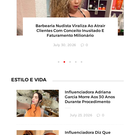
00
Barbearia Nudista Viraliza Ao Atrair
,
Clientes Com Conceito Inusitado E
Faturamento Milionário
July 30, 2026
0
ESTILO E VIDA
Influenciadora Adriana
Garcia Morre Aos 30 Anos
Durante Procedimento
Estético
July 23, 2026
0
Influenciadora Diz Que