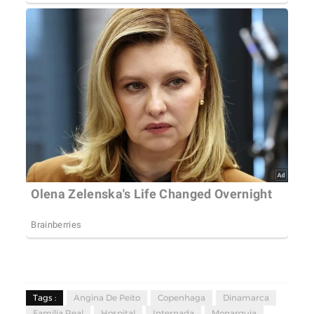
Tags :
Angina De Peito
Copenhaga
Dinamarca
Família Real
Hospital
Internada
Monarquia